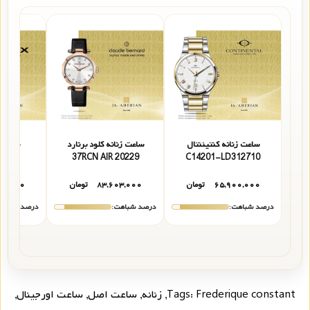
ساعت زنانه کنتیننتال
ساعت زنانه کلود برنارد
ساعت 
11237JAID
20229 37RCN AIR
C14201-LD312710
۶۵,۹۰۰,۰۰۰
تومان
۸۳,۶۰۳,۰۰۰
تومان
۰۰,۰۰۰
درصد شباهت:
درصد شباهت:
درصد شباهت
Frederique constant
Tags:
,
زنانه
,
ساعت اصل
,
ساعت اورجینال
,