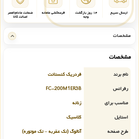
ارسال سریع
۱۴ روز بازگشت
قرعه‌کشی ماهانه
ضمانت مادام‌العمر
وجه
اصالت کالا
مشخصات
مشخصات
نام برند
فردریک کنستانت
رفرانس
FC-200M1ER3B
مناسب برای
زنانه
استایل
کلاسیک
طرح صفحه
آنالوگ (تک عقربه – تک موتوره)