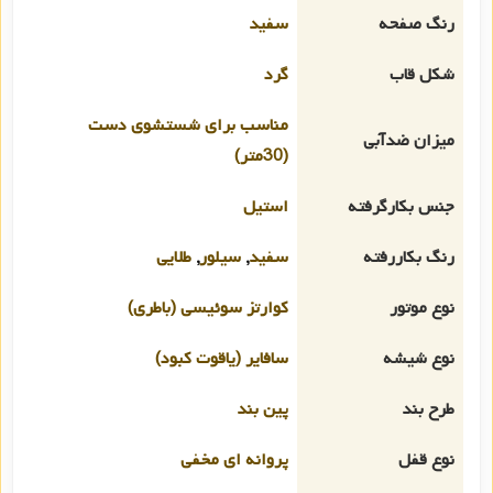
رنگ صفحه
سفید
شکل قاب
گرد
مناسب برای شستشوی دست
میزان ضدآبی
(30متر)
جنس بکارگرفته
استیل
رنگ بکاررفته
سفید
,
سیلور
,
طلایی
نوع موتور
کوارتز سوئیسی (باطری)
نوع شیشه
سافایر (یاقوت کبود)
طرح بند
پین بند
نوع قفل
پروانه ای مخفی