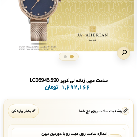
ساعت مچی زنانه لی کوپر LC06946.590
۱,۶۹۲,۱۶۶
تومان
📏
وضعیت ساعت روی مچ شما
📏 یکبار وارد کن
اندازه ساعت روی مچت رو با دوربین ببین