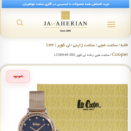
خرید اقساطی همه محصولات با اسنپ‌پی در گالری ساعت جواهریان.
خانه
ساعت مچی
ساعت ژاپنی
لی کوپر | Lee
/
/
/
Cooper
/ ساعت مچی زنانه لی کوپر LC06946.590
ناموجود