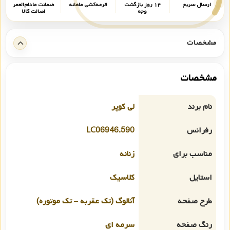
ارسال سریع
۱۴ روز بازگشت
قرعه‌کشی ماهانه
ضمانت مادام‌العمر
وجه
اصالت کالا
مشخصات
مشخصات
نام برند
لی کوپر
رفرانس
LC06946.590
مناسب برای
زنانه
استایل
کلاسیک
طرح صفحه
آنالوگ (تک عقربه – تک موتوره)
رنگ صفحه
سرمه ای