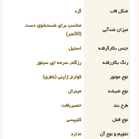
شکل قاب
گرد
مناسب برای شستشوی دست
میزان ضدآبی
(30متر)
جنس بکارگرفته
استیل
رنگ بکاررفته
رزگلد
,
سرمه ای
,
سیلور
نوع موتور
کوارتز ژاپنی (باطری)
نوع شیشه
مینرال
طرح بند
حصیربافت
نوع قفل
کلیپسی
تقویم و نوع آن
ندارد