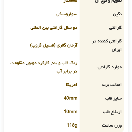
تقویم و نوع آن
ماه‌شمار
نگین
سواروسکی
گارانتی
دو سال گارانتی بین المللی
گارانتی کننده در
آرمان گالری (فسیل گروپ)
ایران
رنگ قاب و بند
,
کارکرد موتور
,
مقاومت
موارد گارانتی
در برابر آب
اصالت برند
امریکا
سایز قاب
40mm
ارتفاع قاب
10mm
وزن ساعت
118g