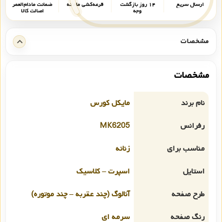
ارسال سریع
۱۴ روز بازگشت
قرعه‌کشی ماهانه
ضمانت مادام‌العمر
وجه
اصالت کالا
مشخصات
مشخصات
نام برند
مایکل کورس
رفرانس
MK6205
مناسب برای
زنانه
استایل
اسپرت – کلاسیک
طرح صفحه
آنالوگ (چند عقربه – چند موتوره)
رنگ صفحه
سرمه ای