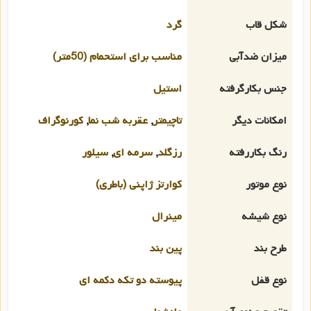
شکل قاب
گرد
میزان ضدآبی
مناسب برای استحمام (50متر)
جنس بکارگرفته
استیل
امکانات دیگر
تاچیمتر
,
عقربه شب نما
,
کورنوگراف
رنگ بکاررفته
رزگلد
,
سرمه ای
,
سیلور
نوع موتور
کوارتز ژاپنی (باطری)
نوع شیشه
مینرال
طرح بند
پین بند
نوع قفل
پیوسته دو تکه دکمه ای