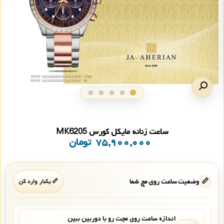
ساعت زنانه مایکل کورس MK6205
۷۵,۹۰۰,۰۰۰
تومان
📏
وضعیت ساعت روی مچ شما
📏 یکبار وارد کن
اندازه ساعت روی مچت رو با دوربین ببین