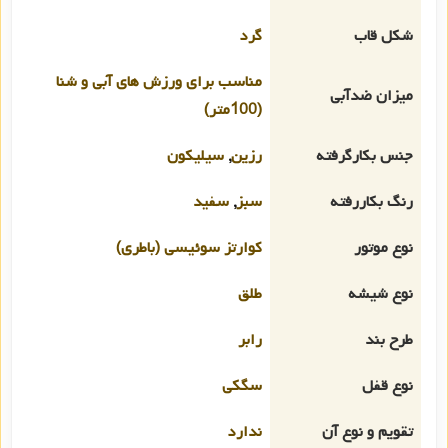
شکل قاب
گرد
مناسب برای ورزش های آبی و شنا
میزان ضدآبی
(100متر)
جنس بکارگرفته
رزین
,
سیلیکون
رنگ بکاررفته
سبز
,
سفید
نوع موتور
کوارتز سوئیسی (باطری)
نوع شیشه
طلق
طرح بند
رابر
نوع قفل
سگکی
تقویم و نوع آن
ندارد