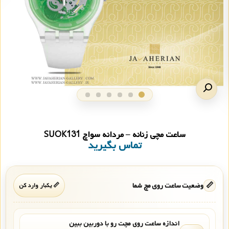
ساعت مچی زنانه – مردانه سواچ SUOK131
تماس بگیرید
📏
وضعیت ساعت روی مچ شما
📏 یکبار وارد کن
اندازه ساعت روی مچت رو با دوربین ببین