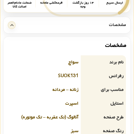
ارسال سریع
۱۴ روز بازگشت
قرعه‌کشی ماهانه
ضمانت مادام‌العمر
وجه
اصالت کالا
مشخصات
مشخصات
نام برند
سواچ
رفرانس
SUOK131
مناسب برای
زنانه – مردانه
استایل
اسپرت
طرح صفحه
آنالوگ (تک عقربه – تک موتوره)
رنگ صفحه
سبز