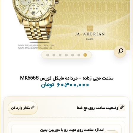
ساعت مچی زنانه – مردانه مایکل کورس MK5556
۶۰,۳۰۰,۰۰۰
تومان
📏
وضعیت ساعت روی مچ شما
📏 یکبار وارد کن
اندازه ساعت روی مچت رو با دوربین ببین