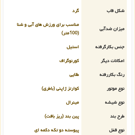
شکل قاب
گرد
مناسب برای ورزش های آبی و شنا
میزان ضدآبی
(100متر)
جنس بکارگرفته
استیل
امکانات دیگر
کورنوگراف
رنگ بکاررفته
طلایی
نوع موتور
کوارتز ژاپنی (باطری)
نوع شیشه
مینرال
طرح بند
پین بند (ریز بافت)
نوع قفل
پیوسته دو تکه دکمه ای