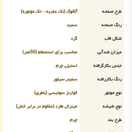
طرح صفحه
آنالوگ (تک عقربه – تک موتوره)
رنگ صفحه
سفید
شکل قاب
گرد
میزان ضدآبی
مناسب برای استحمام (50متر)
جنس بکارگرفته
استیل
,
چرم
رنگ بکاررفته
سفید
,
سیلور
نوع موتور
کوارتز سوئیسی (باطری)
نوع شیشه
مینرال هارد (مقاوم در برابر خش)
طرح بند
چرم