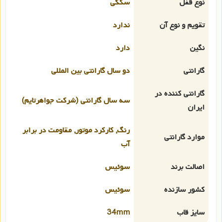
نوع قفل
سگکی
تقویم و نوع آن
ندارد
نگین
دارد
گارانتی
دو سال گارانتی بین المللی
گارانتی کننده در
سه سال گارانتی (شرکت جواهرتایم)
ایران
رنگ, کارکرد موتور, مقاومت در برابر
موارد گارانتی
آب
اصالت برند
سوئیس
کشور سازنده
سوئیس
سایز قاب
34mm