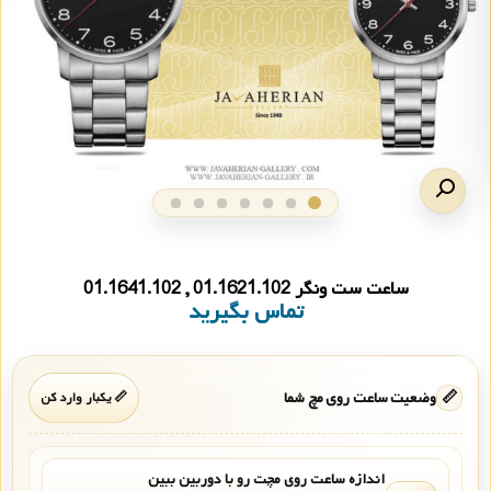
ساعت ست ونگر 01.1621.102 , 01.1641.102
تماس بگیرید
📏
وضعیت ساعت روی مچ شما
📏 یکبار وارد کن
اندازه ساعت روی مچت رو با دوربین ببین