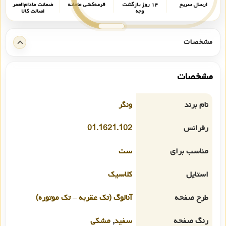
ارسال سریع
۱۴ روز بازگشت
قرعه‌کشی ماهانه
ضمانت مادام‌العمر
وجه
اصالت کالا
مشخصات
مشخصات
نام برند
ونگر
رفرانس
01.1621.102
مناسب برای
ست
استایل
کلاسیک
طرح صفحه
آنالوگ (تک عقربه – تک موتوره)
رنگ صفحه
سفید
,
مشکی