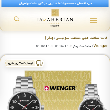
خرید اقساطی همه محصولات با اسنپ‌پی در گالری ساعت جواهریان.
خانه
ساعت مچی
ساعت سوئیسی
ونگر |
/
/
/
Wenger
/ ساعت ست ونگر 01.1621.102 , 01.1641.102
ارسال ۳-۷ روز کاری