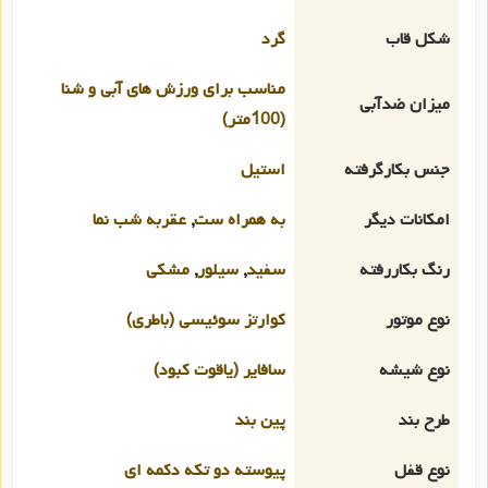
شکل قاب
گرد
مناسب برای ورزش های آبی و شنا
میزان ضدآبی
(100متر)
جنس بکارگرفته
استیل
امکانات دیگر
به همراه ست
,
عقربه شب نما
رنگ بکاررفته
سفید
,
سیلور
,
مشکی
نوع موتور
کوارتز سوئیسی (باطری)
نوع شیشه
سافایر (یاقوت کبود)
طرح بند
پین بند
نوع قفل
پیوسته دو تکه دکمه ای