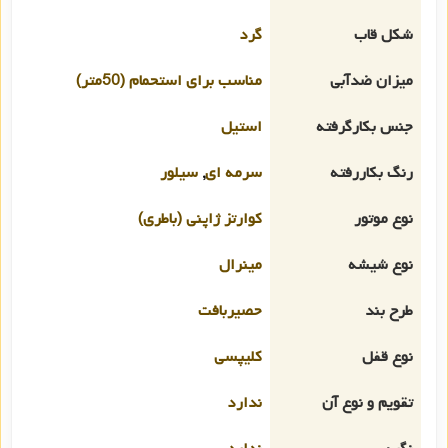
شکل قاب
گرد
میزان ضدآبی
مناسب برای استحمام (50متر)
جنس بکارگرفته
استیل
رنگ بکاررفته
سرمه ای
,
سیلور
نوع موتور
کوارتز ژاپنی (باطری)
نوع شیشه
مینرال
طرح بند
حصیربافت
نوع قفل
کلیپسی
تقویم و نوع آن
ندارد