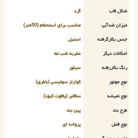
شکل قاب
گرد
میزان ضدآبی
مناسب برای استحمام (50متر)
جنس بکارگرفته
استیل
امکانات دیگر
عقربه شب نما
رنگ بکاررفته
سیلور
نوع موتور
کوارتز سوئیسی (باطری)
نوع شیشه
سافایر (یاقوت کبود)
طرح بند
پین بند
نوع قفل
پروانه ای