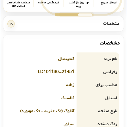
ارسال سریع
۱۴ روز بازگشت
قرعه‌کشی ماهانه
ضمانت مادام‌العمر
وجه
اصالت کالا
مشخصات
مشخصات
نام برند
کنتیننتال
رفرانس
21451-LD101130
مناسب برای
زنانه
استایل
کلاسیک
طرح صفحه
آنالوگ (تک عقربه – تک موتوره)
رنگ صفحه
سیلور