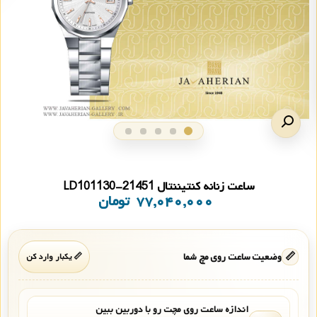
ساعت زنانه کنتیننتال 21451-LD101130
۷۷,۰۴۰,۰۰۰
تومان
📏
وضعیت ساعت روی مچ شما
📏 یکبار وارد کن
اندازه ساعت روی مچت رو با دوربین ببین