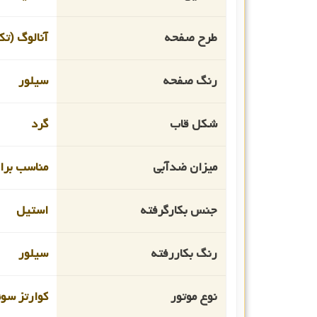
طرح صفحه
آنالوگ (تک
رنگ صفحه
سیلور
شکل قاب
گرد
میزان ضدآبی
مناسب برای
جنس بکارگرفته
استیل
رنگ بکاررفته
سیلور
نوع موتور
کوارتز سو