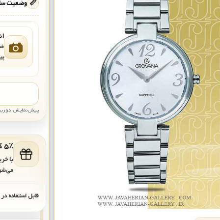
📏
وضعیت ساع
ان
فق
پی
پیش‌نمایش دوربین: قاب تقری
۵٪ کد هدیه برای خرید بعدی
با خر
می‌شو
قابل استفاده در