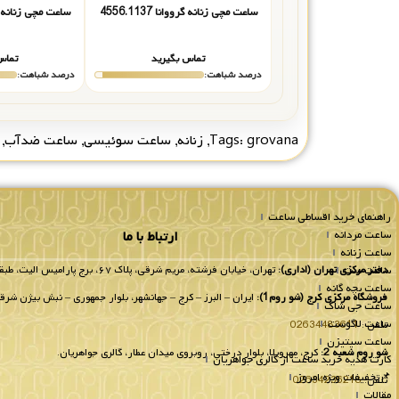
ساعت مچی زنانه گرووانا 4556.1137
ساعت مچی زنانه گرووانا
تماس بگیرید
تماس
درصد شباهت:
درصد شباهت:
grovana
Tags:
,
زنانه
,
ساعت سوئیسی
,
ساعت ضدآب
,
راهنمای خرید اقساطی ساعت
ساعت مردانه
ارتباط با ما
ساعت زنانه
ساعت ست
دفتر مرکزی تهران (اداری):
تهران، خیابان فرشته، مریم شرقی، پلاک ۶۷، برج پارامیس الیت، طبقه 8 واحد 802.
ساعت بچه گانه
فروشگاه مرکزی کرج (شو روم1):
ایران – البرز – کرج – جهانشهر، بلوار جمهوری – نبش بیژن شرقی
ساعت جی شاک
ساعت لاگوست
تلفن :
02634483611
ساعت سیتیزن
شو روم شعبه 2:
کرج، مهرویلا، بلوار درختی، روبروی میدان عطار، گالری جواهریان.
کارت هدیه خرید ساعت از گالری جواهریان
📌تخفیفات ویژه امروز
تلفن:
02634236218
مقالات