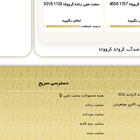
 4556.1157
ساعت مچی زنانه گرووانا 5016.1132
ساعت زنانه کوین واچ 180SWH
 بگیرید
تماس بگیرید
تماس بگیر
درصد شباهت:
درصد شباهت:
ضدآب
,
گروانا
,
گرووانا
دسترسی سریع
همه محصولات ساعت مچی ⌚
، گالری جواهریان.
ساعت زنانه
ساعت مردانه
ساعت بچه گانه
ساعت ست