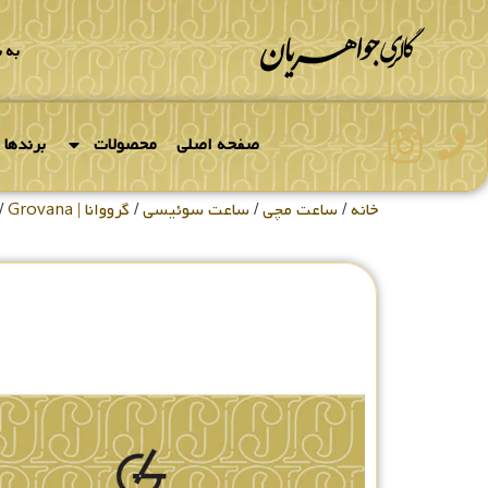
به 
صفحه اصلی
محصولات
برندها
خانه
/
ساعت مچی
/
ساعت سوئیسی
/
گرووانا | Grovana
/ 