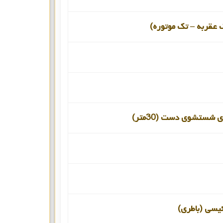
 عقربه – تک موتوره)
 شستشوی دست (30متر)
ئیسی (باطری)