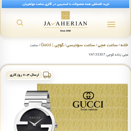
خرید اقساطی همه محصولات با اسنپ‌پی در گالری ساعت جواهریان.
خانه
ساعت مچی
ساعت سوئیسی
گوچی | Gucci
/
/
/
/ ساعت
مچی زنانه گوچی YA133307
ارسال ۳-۷ روز کاری