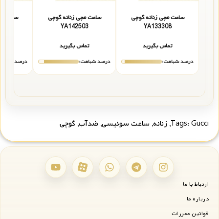
ساعت مچی زنانه گوچی
ساعت مچی زنانه گوچی
ساعت مچ
07
YA142503
YA133308
تماس بگیرید
تماس بگیرید
تما
درصد شباهت:
درصد شباهت:
درصد شباهت
Gucci
Tags:
,
زنانه
,
ساعت سوئیسی
,
ضدآب
,
گوچی
ارتباط با ما
درباره ما
قوانین مقررات