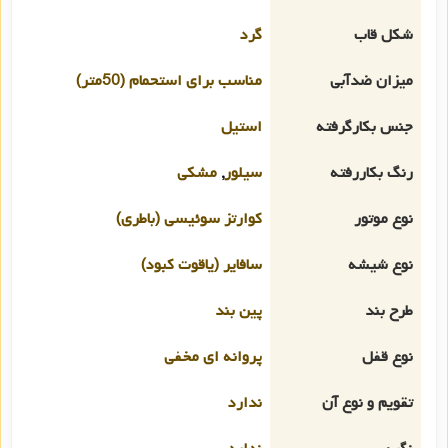
شکل قاب
گرد
میزان ضدآبی
مناسب برای استحمام (50متر)
جنس بکارگرفته
استیل
رنگ بکاررفته
سیلور
,
مشکی
نوع موتور
کوارتز سوئیسی (باطری)
نوع شیشه
سافایر (یاقوت کبود)
طرح بند
پین بند
نوع قفل
پروانه ای مخفی
تقویم و نوع آن
ندارد