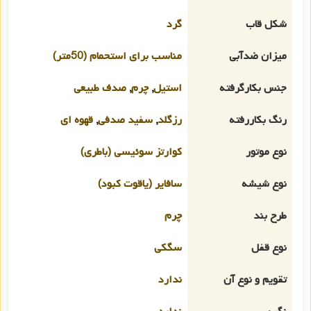
شکل قاب
گرد
میزان ضدآبی
مناسب برای استحمام (50متر)
جنس بکارگرفته
استیل
,
چرم
,
صدف طبیعی
رنگ بکاررفته
رزگلد
,
سفید صدفی
,
قهوه ای
نوع موتور
کوارتز سوئیسی (باطری)
نوع شیشه
سافایر (یاقوت کبود)
طرح بند
چرم
نوع قفل
سگکی
تقویم و نوع آن
ندارد