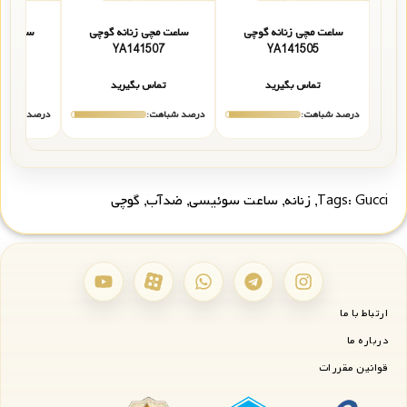
ساعت مچی زنانه گوچی
ساعت مچی زنانه گوچی
ساعت مچ
04
YA141507
YA141505
تماس بگیرید
تماس بگیرید
تما
درصد شباهت:
درصد شباهت:
درصد شباهت
Gucci
Tags:
,
زنانه
,
ساعت سوئیسی
,
ضدآب
,
گوچی
ارتباط با ما
درباره ما
قوانین مقررات