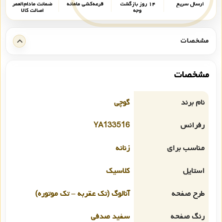
ارسال سریع
۱۴ روز بازگشت
قرعه‌کشی ماهانه
ضمانت مادام‌العمر
وجه
اصالت کالا
مشخصات
مشخصات
نام برند
گوچی
رفرانس
YA133516
مناسب برای
زنانه
استایل
کلاسیک
طرح صفحه
آنالوگ (تک عقربه – تک موتوره)
رنگ صفحه
سفید صدفی