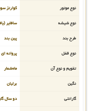
نوع موتور
کوارتز سو
نوع شیشه
سافایر (یا
طرح بند
پین بند
نوع قفل
پروانه ای
تقویم و نوع آن
ماه‌شمار
نگین
برلیان
گارانتی
دو سال گار