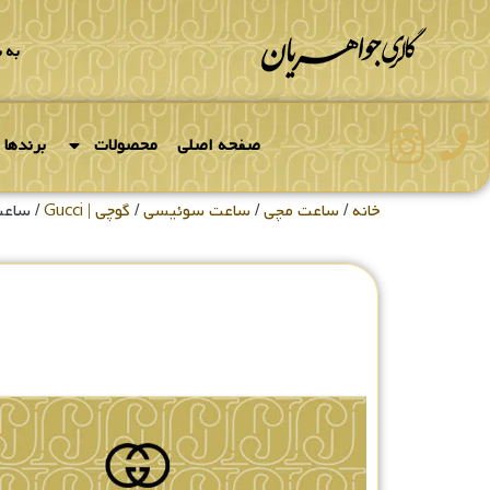
به 
صفحه اصلی
محصولات
برندها
خانه
/
ساعت مچی
/
ساعت سوئیسی
/
گوچی | Gucci
/ ساعت م