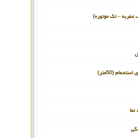
 عقربه – تک موتوره)
ل
ستحمام (50متر)
نما
کی