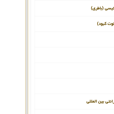
ئیسی (باطری)
قوت کبود)
انتی بین المللی