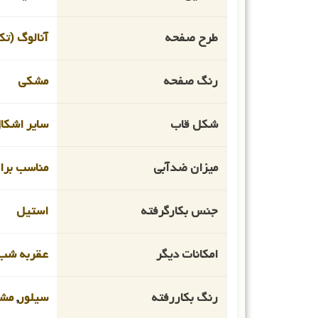
طرح صفحه
آنالوگ (تک
رنگ صفحه
مشکی
شکل قاب
سایر اشکا
میزان ضدآبی
مناسب برای ا
جنس بکارگرفته
استیل
امکانات دیگر
عقربه شب 
رنگ بکاررفته
سیلور
,
مش