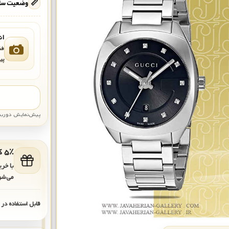
📏
وضعیت ساع
ان
فق
پی
پیش‌نمایش دوربین: قاب تقری
۵٪ کد هدیه برای خرید بعدی
با خر
می‌شو
قابل استفاده در