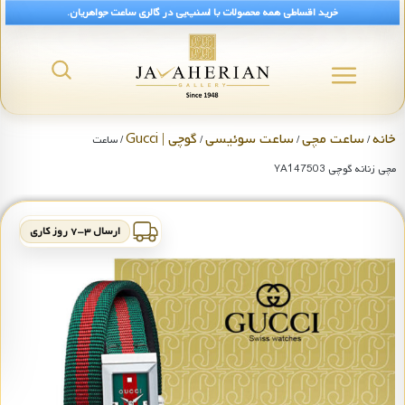
خرید اقساطی همه محصولات با اسنپ‌پی در گالری ساعت جواهریان.
خانه
ساعت مچی
ساعت سوئیسی
گوچی | Gucci
/
/
/
/ ساعت
مچی زنانه گوچی YA147503
ارسال ۳-۷ روز کاری