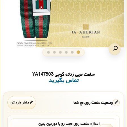
ساعت مچی زنانه گوچی YA147503
تماس بگیرید
📏
وضعیت ساعت روی مچ شما
📏 یکبار وارد کن
اندازه ساعت روی مچت رو با دوربین ببین