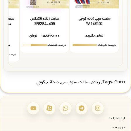
ساعت مچی زنانه گوچی
ساعت زنانه الگنگس
ساعت امگا
YA147502
SP8284-409
قط
03
تماس بگیرید
۱۵,۸۶۲,۰۰۰
تومان
۰۰۰
درصد شباهت:
درصد شباهت:
۵۰,۰۰۰
درصد شباهت
Gucci
Tags:
,
زنانه
,
ساعت سوئیسی
,
ضدآب
,
گوچی
ارتباط با ما
درباره ما