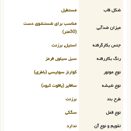
شکل قاب
مستطیل
مناسب برای شستشوی دست
میزان ضدآبی
(30متر)
جنس بکارگرفته
استیل
,
برزنت
رنگ بکاررفته
سبز
,
سیلور
,
قرمز
نوع موتور
کوارتز سوئیسی (باطری)
نوع شیشه
سافایر (یاقوت کبود)
طرح بند
برزنت
نوع قفل
سگکی
تقویم و نوع آن
ندارد