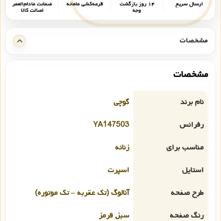
ارسال سریع
۱۴ روز بازگشت
قرعه‌کشی ماهانه
ضمانت مادام‌العمر
وجه
اصالت کالا
مشخصات
مشخصات
نام برند
گوچی
رفرانس
YA147503
مناسب برای
زنانه
استایل
اسپرت
طرح صفحه
آنالوگ (تک عقربه – تک موتوره)
رنگ صفحه
سبز
,
قرمز