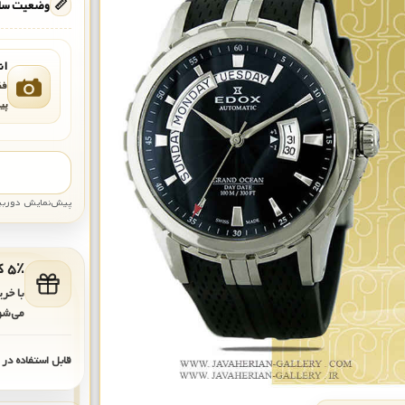
📏
وضعیت ساع
ان
فق
پی
پیش‌نمایش دوربین: قاب تقری
۵٪ کد هدیه برای خرید بعدی
با خر
می‌شو
قابل استفاده در