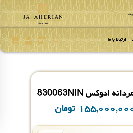
د.
ارتباط با ما
نه ادوکس 830063NIN
۱۵۵,۰۰۰,۰۰
تومان