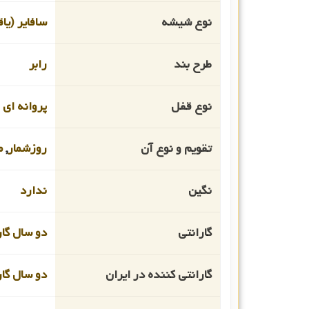
نوع شیشه
سافایر (یا
طرح بند
رابر
نوع قفل
پروانه ای
تقویم و نوع آن
روزشمار
,
م
نگین
ندارد
گارانتی
دو سال گار
گارانتی کننده در ایران
دو سال گا