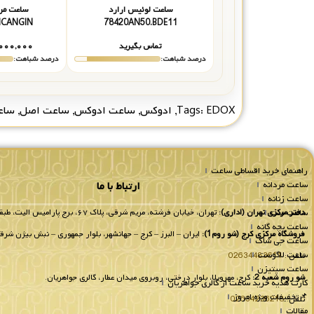
ساعت لوئیس ارارد
ساعت مر
337GNCANGIN
78420AN50.BDE11
تماس بگیرید
۰۰۰,۰۰۰
درصد شباهت:
درصد شباهت:
EDOX
Tags:
,
ادوکس
,
ساعت ادوکس
,
ساعت اصل
,
ساع
راهنمای خرید اقساطی ساعت
ساعت مردانه
ارتباط با ما
ساعت زنانه
ساعت ست
دفتر مرکزی تهران (اداری):
تهران، خیابان فرشته، مریم شرقی، پلاک ۶۷، برج پارامیس الیت، طبقه 8 واحد 802.
ساعت بچه گانه
فروشگاه مرکزی کرج (شو روم1):
ایران – البرز – کرج – جهانشهر، بلوار جمهوری – نبش بیژن شرقی
ساعت جی شاک
ساعت لاگوست
تلفن :
02634483611
ساعت سیتیزن
شو روم شعبه 2:
کرج، مهرویلا، بلوار درختی، روبروی میدان عطار، گالری جواهریان.
کارت هدیه خرید ساعت از گالری جواهریان
📌تخفیفات ویژه امروز
تلفن:
02634236218
مقالات