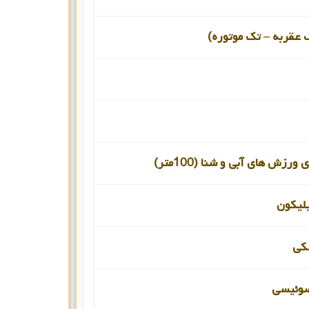
 عقربه – تک موتوره)
ورزش های آبی و شنا (100متر)
لیکون
کی
سوئیسی