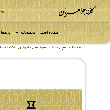
به 
صفحه اصلی
محصولات
برندها
خانه
/
ساعت مچی
/
ساعت سوئیسی
/
ادوکس | Edox
/ ساعت