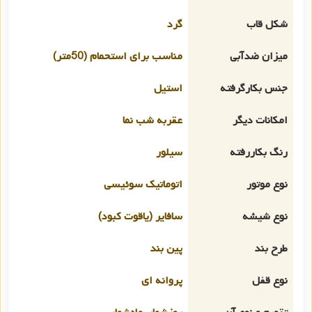
شکل قاب
گرد
میزان ضدآبی
مناسب برای استحمام (50متر)
جنس بکارگرفته
استیل
امکانات دیگر
عقربه شب نما
رنگ بکاررفته
سیلور
نوع موتور
اتوماتیک سوئیسی
نوع شیشه
سافایر (یاقوت کبود)
طرح بند
پین بند
نوع قفل
پروانه ای