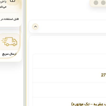
با خر
می‌شو
قابل استفاده در
ارسال سریع
27
 عقربه – تک موتوره)