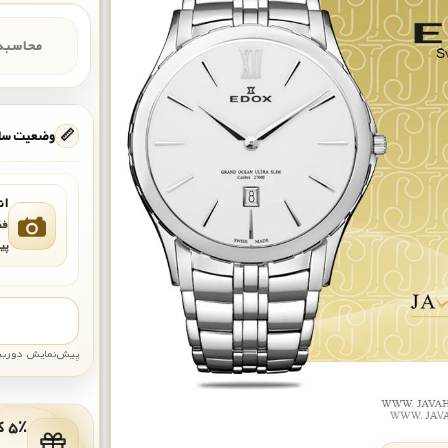
محاسبه‌
📏
وضعیت ساع
ان
فق
پی
پیش‌نمایش دوربین: قاب تقری
۵٪ کد هدیه برای خرید بعدی