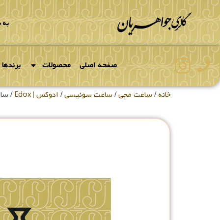
به 
صفحه اصلی
محصولات
برندها
خانه
/
ساعت مچی
/
ساعت سوئیسی
/
ادوکس | Edox
/ ساعت ست