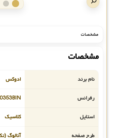
مشخصات
مشخصات
نام برند
ادوکس
رفرانس
0353BIN
استایل
کلاسیک
طرح صفحه
آنالوگ (تک