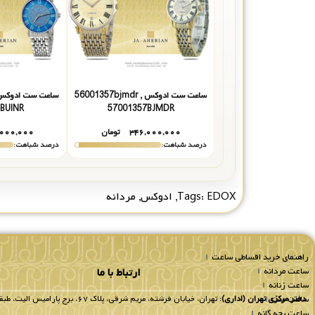
ساعت ست ادوکس 56001357bjmdr ,
BUINR
57001357BJMDR
۳۴۶,۰۰۰,۰۰۰
تومان
۰۰۰,۰۰۰
درصد شباهت:
درصد شباهت:
EDOX
Tags:
,
ادوکس
,
مردانه
راهنمای خرید اقساطی ساعت
ساعت مردانه
ارتباط با ما
ساعت زنانه
ساعت ست
دفتر مرکزی تهران (اداری):
تهران، خیابان فرشته، مریم شرقی، پلاک ۶۷، برج پارامیس الیت، طبقه 8 واحد 802.
ساعت بچه گانه