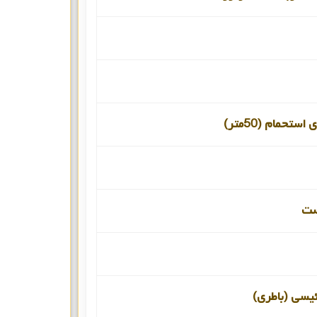
ستحمام (50متر)
ست
ئیسی (باطری)