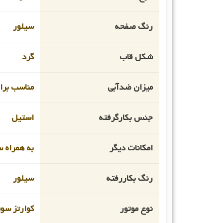
رنگ صفحه
سیلور
شکل قاب
گرد
میزان ضدآبی
مناسب برای ا
جنس بکارگرفته
استیل
امکانات دیگر
به همراه 
رنگ بکاررفته
سیلور
نوع موتور
کوارتز سو