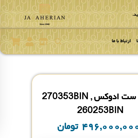
د.
ارتباط با ما
ساعت ست ادوکس 270353BIN ,
260253BIN
۴۹۶,۰۰۰,۰۰
تومان