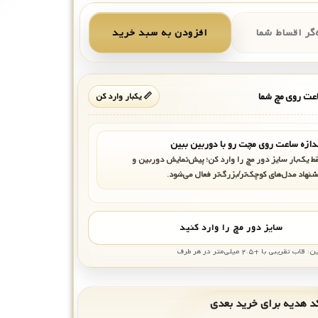
گر اقساط شما
افزودن به سبد خرید
ت روی مچ شما
📏 یکبار وارد کن
دازه ساعت روی مچت رو با دوربین ببین
ط یک‌بار سایز دور مچ را وارد کن؛ پیش‌نمایش دوربین و
شنهاد مدل‌های کوچک‌تر/بزرگ‌تر فعال می‌شود.
سایز دور مچ را وارد کنید
بی با +۲.۵ میلی‌متر در هر طرف