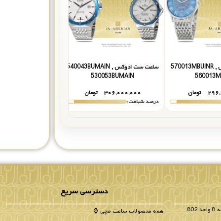
ساعت ست ادوکس 570013MBUINR ,
ساعت ست ادوکس 540043BUMAIN ,
0137RMAIR
530053BUMAIN
560013M
۲۹۶,
تومان
۳۰۶,۰۰۰,۰۰۰
تومان
۳۴۶,۰۰۰,۰۰۰
درصد شباهت:
درصد شباهت:
دسترسی سریع
همه محصولات ساعت مچی ⌚