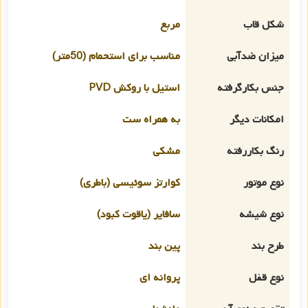
شکل قاب
مربع
میزان ضدآبی
مناسب برای استحمام (50متر)
جنس بکارگرفته
استیل با روکش PVD
امکانات دیگر
به همراه ست
رنگ بکاررفته
مشکی
نوع موتور
کوارتز سوئیسی (باطری)
نوع شیشه
سافایر (یاقوت کبود)
طرح بند
پین بند
نوع قفل
پروانه ای