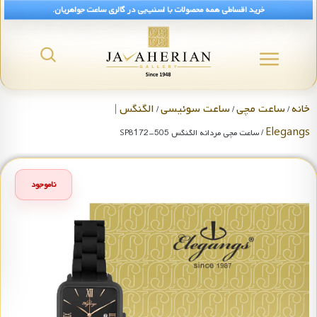
خرید اقساطی همه محصولات با اسنپ‌پی در گالری ساعت جواهریان.
خانه
ساعت مچی
ساعت سوئیسی
الگنگس |
/
/
/
Elegangs
/ ساعت مچی مردانه الگنگس SP8172-505
ناموجود