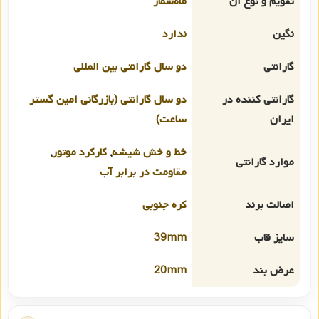
تقویم و نوع آن
ماه‌شمار
نگین
ندارد
گارانتی
دو سال گارانتی بین المللی
گارانتی کننده در
دو سال گارانتی (بازرگانی امین گستر
ایران
ساعت)
خط و خش شیشه
,
کارکرد موتور
,
موارد گارانتی
مقاومت در برابر آب
اصالت برند
کره جنوبی
سایز قاب
39mm
عرض بند
20mm