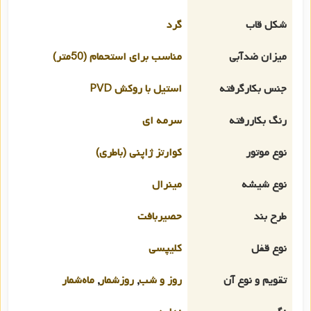
شکل قاب
گرد
میزان ضدآبی
مناسب برای استحمام (50متر)
جنس بکارگرفته
استیل با روکش PVD
رنگ بکاررفته
سرمه ای
نوع موتور
کوارتز ژاپنی (باطری)
نوع شیشه
مینرال
طرح بند
حصیربافت
نوع قفل
کلیپسی
تقویم و نوع آن
روز و شب
,
روزشمار
,
ماه‌شمار