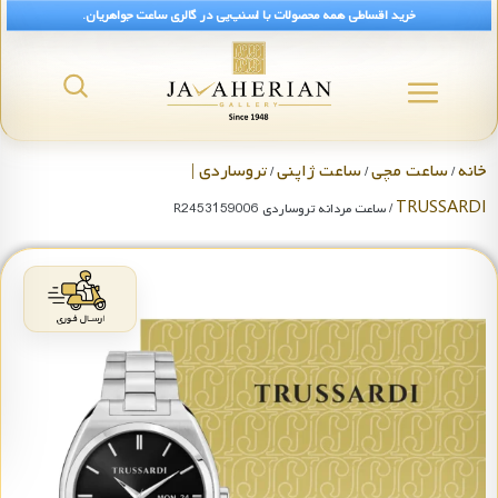
خرید اقساطی همه محصولات با اسنپ‌پی در گالری ساعت جواهریان.
خانه
ساعت مچی
ساعت ژاپنی
تروساردی |
/
/
/
TRUSSARDI
/ ساعت مردانه تروساردی R2453159006