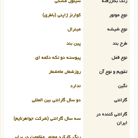
رنگ بکاررفته
سیلور
,
مشکی
نوع موتور
کوارتز ژاپنی (باطری)
نوع شیشه
مینرال
طرح بند
پین بند
نوع قفل
پیوسته دو تکه دکمه ای
تقویم و نوع آن
روزشمار
,
ماه‌شمار
نگین
ندارد
گارانتی
دو سال گارانتی بین المللی
گارانتی کننده در
سه سال گارانتی (شرکت جواهرتایم)
ایران
رنگ, کارکرد موتور, مقاومت در برابر