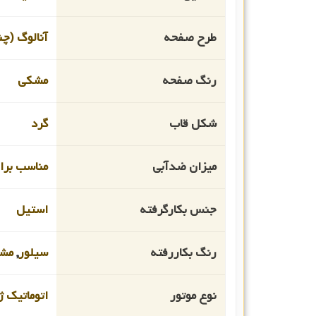
طرح صفحه
آنالوگ (چن
رنگ صفحه
مشکی
شکل قاب
گرد
میزان ضدآبی
مناسب برای 
جنس بکارگرفته
استیل
رنگ بکاررفته
سیلور
,
مش
نوع موتور
اتوماتیک ژ