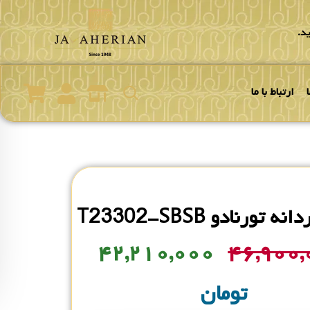
د.
ارتباط با ما
تورنادو T23302-SBSB
۴۲,۲۱۰,۰۰۰
۴۶,۹۰۰
تومان