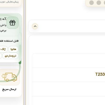
پیش‌نمایش دوربین: قاب تقری
۱۰٪ کش‌بک برای خرید بعد
با خری
برمی‌
قابل استفاده فقط
هانوا
ژاک 
تروساردی
T233
ارسال سریع