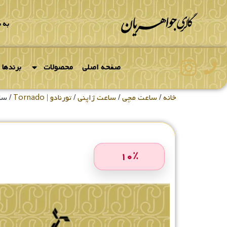
به 
صفحه اصلی
محصولات
برندها
خانه
/
ساعت مچی
/
ساعت ژاپنی
/
تورنادو | Tornado
/ ساعت
۱۰
٪