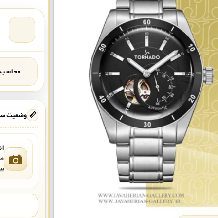
محاسبه‌
📏
وضعیت ساع
ان
فق
پی