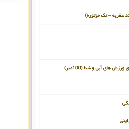
د عقربه – تک موتوره)
ورزش های آبی و شنا (100متر)
کی
اپنی