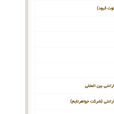
قوت کبود)
انتی بین المللی
رانتی (شرکت جواهرتایم)