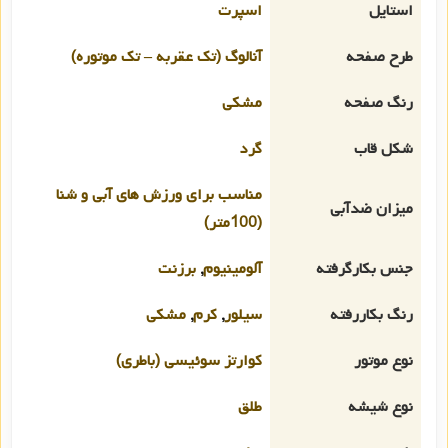
استایل
اسپرت
طرح صفحه
آنالوگ (تک عقربه – تک موتوره)
رنگ صفحه
مشکی
شکل قاب
گرد
مناسب برای ورزش های آبی و شنا
میزان ضدآبی
(100متر)
جنس بکارگرفته
آلومینیوم
,
برزنت
رنگ بکاررفته
سیلور
,
کرم
,
مشکی
نوع موتور
کوارتز سوئیسی (باطری)
نوع شیشه
طلق