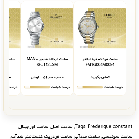
ساعت مردانه فره میلانو
ساعت مردانه منیجر MAN-
-SM
RF-112-SM
FM1G004M0091
تماس بگیرید
۵۶,۰۰۰,۰۰۰
تومان
۰۰,۰۰۰
درصد شباهت:
درصد شباهت:
درصد شباهت
Frederique constant
Tags:
,
ساعت اصل
,
ساعت اورجینال
,
ساعت سوئیسی
,
ساعت ضدآب
,
ساعت فردریک کنستانت
,
ضدآب
,