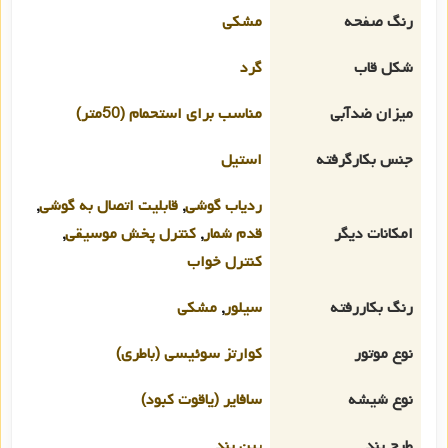
رنگ صفحه
مشکی
شکل قاب
گرد
میزان ضدآبی
مناسب برای استحمام (50متر)
جنس بکارگرفته
استیل
ردیاب گوشی
,
قابلیت اتصال به گوشی
,
امکانات دیگر
قدم شمار
,
کنترل پخش موسیقی
,
کنترل خواب
رنگ بکاررفته
سیلور
,
مشکی
نوع موتور
کوارتز سوئیسی (باطری)
نوع شیشه
سافایر (یاقوت کبود)
طرح بند
پین بند