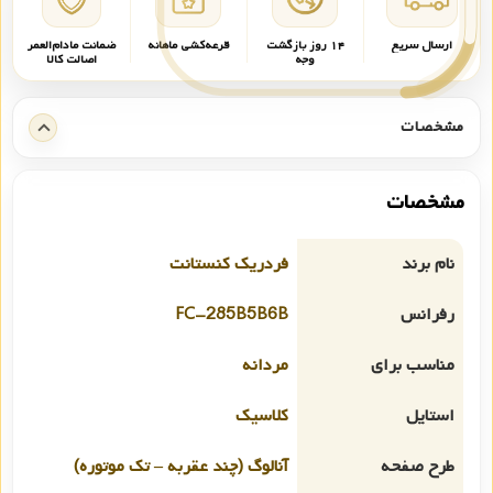
ارسال سریع
۱۴ روز بازگشت
قرعه‌کشی ماهانه
ضمانت مادام‌العمر
وجه
اصالت کالا
مشخصات
مشخصات
نام برند
فردریک کنستانت
رفرانس
FC-285B5B6B
مناسب برای
مردانه
استایل
کلاسیک
طرح صفحه
آنالوگ (چند عقربه – تک موتوره)