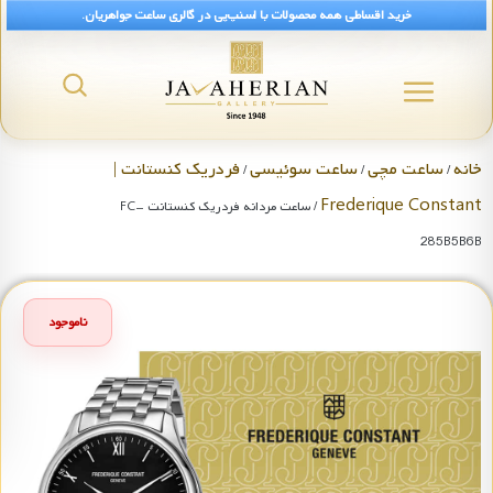
خرید اقساطی همه محصولات با اسنپ‌پی در گالری ساعت جواهریان.
خانه
ساعت مچی
ساعت سوئیسی
فردریک کنستانت |
/
/
/
Frederique Constant
/ ساعت مردانه فردریک کنستانت FC-
285B5B6B
ناموجود