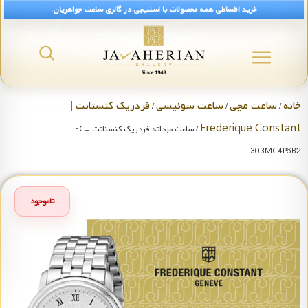
خرید اقساطی همه محصولات با اسنپ‌پی در گالری ساعت جواهریان.
خانه
ساعت مچی
ساعت سوئیسی
فردریک کنستانت |
/
/
/
Frederique Constant
/ ساعت مردانه فردریک کنستانت FC-
303MC4P6B2
ناموجود