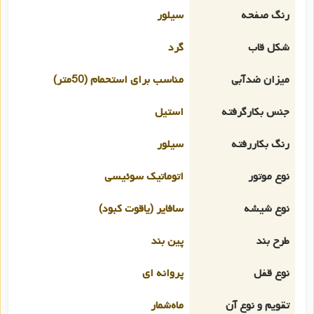
رنگ صفحه
سیلور
شکل قاب
گرد
میزان ضدآبی
مناسب برای استحمام (50متر)
جنس بکارگرفته
استیل
رنگ بکاررفته
سیلور
نوع موتور
اتوماتیک سوئیسی
نوع شیشه
سافایر (یاقوت کبود)
طرح بند
پین بند
نوع قفل
پروانه ای
تقویم و نوع آن
ماه‌شمار