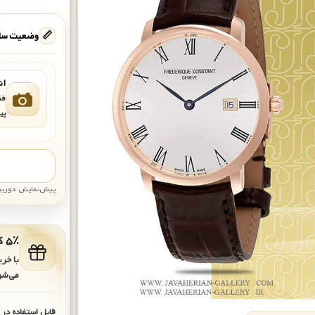
📏
وضعیت ساع
ان
فق
پی
پیش‌نمایش دوربین: قاب تقری
۵٪ کد هدیه برای خرید بعدی
با خر
می‌شو
قابل استفاده در