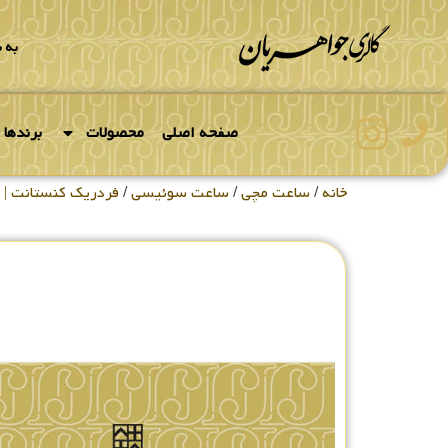
به 
صفحه اصلی
محصولات
برندها
خانه
/
ساعت مچی
/
ساعت سوئیسی
/
فردریک کنستانت | Frederique Constant