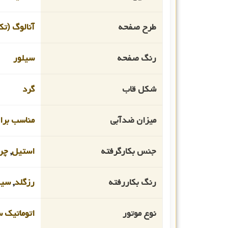
طرح صفحه
آنالوگ (تک
رنگ صفحه
سیلور
شکل قاب
گرد
میزان ضدآبی
مناسب برای
جنس بکارگرفته
استیل
,
چر
رنگ بکاررفته
رزگلد
,
سیل
نوع موتور
اتوماتیک 