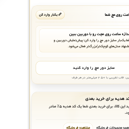
ت روی مچ شما
📏 یکبار وارد کن
دازه ساعت روی مچت رو با دوربین ببین
ط یک‌بار سایز دور مچ را وارد کن؛ پیش‌نمایش دوربین و
شنهاد مدل‌های کوچک‌تر/بزرگ‌تر فعال می‌شود.
سایز دور مچ را وارد کنید
بی با +۲.۵ میلی‌متر در هر طرف
ید این کالا، برای خرید بعدی شما یک کد هدیه
۵٪
صادر
د.
 همه محصولات فروشگاه
مشاهده فروشگاه