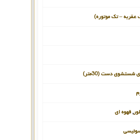
 عقربه – تک موتوره)
 شستشوی دست (30متر)
م
ور
,
قهوه ای
سوئیسی