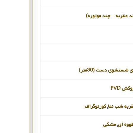
د عقربه – چند موتوره)
 شستشوی دست (30متر)
کش PVD
ربه شب نما
,
کورنوگراف
هوه ای
,
مشکی