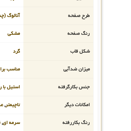
طرح صفحه
آنالوگ (چن
رنگ صفحه
مشکی
شکل قاب
گرد
میزان ضدآبی
مناسب برای
جنس بکارگرفته
استیل با رو
امکانات دیگر
تاچیمتر
,
عق
رنگ بکاررفته
سرمه ای
,
ق