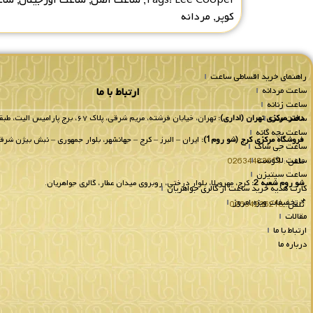
کوپر
,
مردانه
راهنمای خرید اقساطی ساعت
ساعت مردانه
ارتباط با ما
ساعت زنانه
ساعت ست
دفتر مرکزی تهران (اداری):
تهران، خیابان فرشته، مریم شرقی، پلاک ۶۷، برج پارامیس الیت، طبقه 8 واحد 802.
ساعت بچه گانه
فروشگاه مرکزی کرج (شو روم1):
ایران – البرز – کرج – جهانشهر، بلوار جمهوری – نبش بیژن شرقی
ساعت جی شاک
ساعت لاگوست
تلفن :
02634483611
ساعت سیتیزن
شو روم شعبه 2:
کرج، مهرویلا، بلوار درختی، روبروی میدان عطار، گالری جواهریان.
کارت هدیه خرید ساعت از گالری جواهریان
📌تخفیفات ویژه امروز
تلفن:
02634236218
مقالات
ارتباط با ما
درباره ما