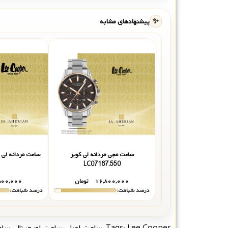
✨
پیشنهادهای مشابه
ساعت مچی مردانه لی کوپر
ساعت مردانه لی کوپر .350
LC07167.550
۱۶,۸۰۰,۰۰۰
تومان
۵۰۰,۰۰۰
درصد شباهت:
درصد شباهت:
Lee Cooper
Tags:
,
ساعت اصل
,
ساعت اورجینال
,
ساع