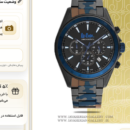
📏
وضعیت ساع
ان
فق
پی
پیش‌نمایش دوربین: قاب تقری
۵٪ کد هدیه برای خرید بعدی
با خر
می‌شو
قابل استفاده در