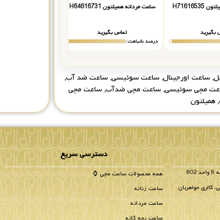
H7161653
ساعت مردانه همیلتون H64616731
ساعت مردانه همیلتون 64615585
 بگیرید
تماس بگیرید
تماس بگیر
درصد شباهت:
درصد شباهت:
ل
,
ساعت اورجینال
,
ساعت سوئیسی
,
ساعت ضد آب
,
عت مچی سوئیسی
,
ساعت مچی ضدآب
,
ساعت مچی
,
همیلتون
دسترسی سریع
همه محصولات ساعت مچی ⌚
، گالری جواهریان.
ساعت زنانه
ساعت مردانه
ساعت بچه گانه