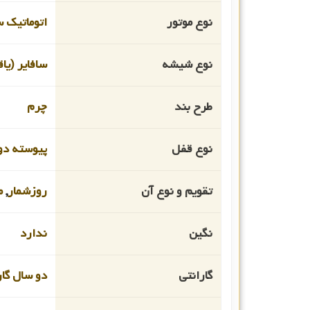
نوع موتور
اتوماتیک 
نوع شیشه
سافایر (یا
طرح بند
چرم
نوع قفل
پیوسته دو
تقویم و نوع آن
روزشمار
,
م
نگین
ندارد
گارانتی
دو سال گار