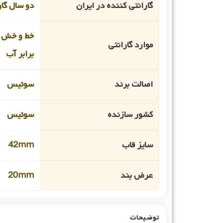
گارانتی کننده در ایران
دو سال گا
خط و خش 
موارد گارانتی
برابر آب
اصالت برند
سوئیس
کشور سازنده
سوئیس
سایز قاب
42mm
عرض بند
20mm
توضیحات