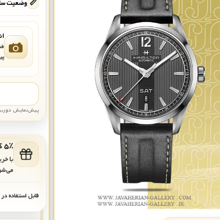
📏
وضعیت ساع
ان
فق
پی
پیش‌نمایش دوربین: قاب تقری
۵٪ کد هدیه برای خرید بعدی
با خر
می‌شو
قابل استفاده در