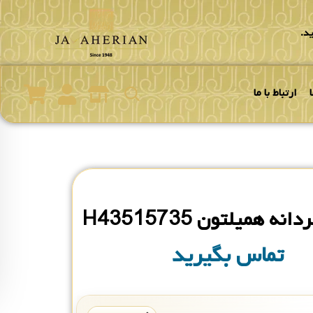
د.
ارتباط با ما
ه همیلتون H43515735
تماس بگیرید