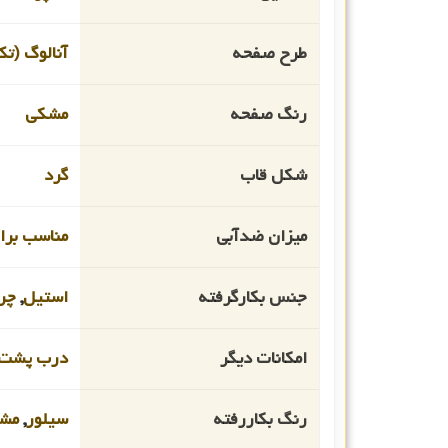
طرح صفحه
آنالوگ (تک
رنگ صفحه
مشکی
شکل قاب
گرد
میزان ضدآبی
مناسب برای
جنس بکارگرفته
استیل
,
چر
امکانات دیگر
درب پشت 
رنگ بکاررفته
سیلور
,
مش