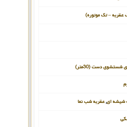
 عقربه – تک موتوره)
 شستشوی دست (30متر)
م
شیشه ای
,
عقربه شب نما
کی