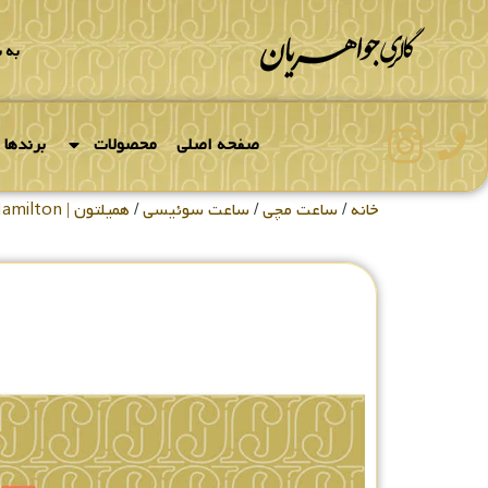
به 
صفحه اصلی
محصولات
برندها
خانه
/
ساعت مچی
/
ساعت سوئیسی
/
همیلتون | Hamilton