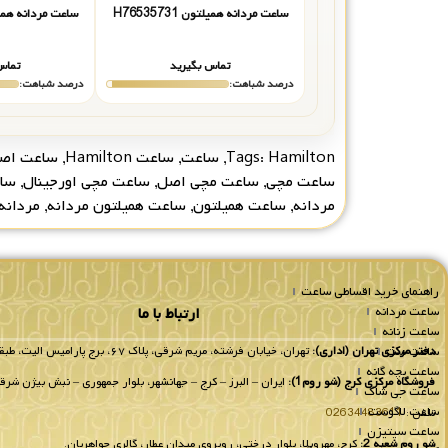
ساعت مردانه همیلتون H76535731
ساعت مردانه همیلتون 5
تماس بگیرید
تماس
درصد شباهت:
درصد شباهت:
Hamilton
Tags:
,
ساعت
,
ساعت Hamilton
,
ساعت اص
ساعت مچی
,
ساعت مچی اصل
,
ساعت مچی اورجینال
,
سا
مردانه
,
ساعت همیلتون
,
ساعت همیلتون مردانه
,
مردانه
راهنمای خرید اقساطی ساعت
ساعت مردانه
ارتباط با ما
ساعت زنانه
ساعت ست
دفتر مرکزی تهران (اداری):
تهران، خیابان فرشته، مریم شرقی، پلاک ۶۷، برج پارامیس الیت، طبقه 8 واحد 802.
ساعت بچه گانه
فروشگاه مرکزی کرج (شو روم1):
ایران – البرز – کرج – جهانشهر، بلوار جمهوری – نبش بیژن شرقی
ساعت جی شاک
ساعت لاگوست
تلفن :
02634483611
ساعت سیتیزن
شو روم شعبه 2:
کرج، مهرویلا، بلوار درختی، روبروی میدان عطار، گالری جواهریان.