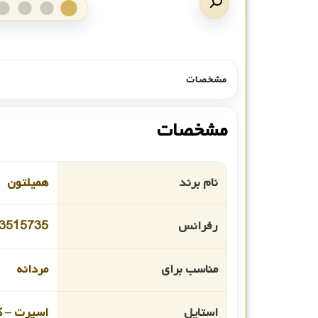
مشخصات
مشخصات
نام برند
همیلتون
رفرانس
3515735
مناسب برای
مردانه
استایل
اسپرت – ک