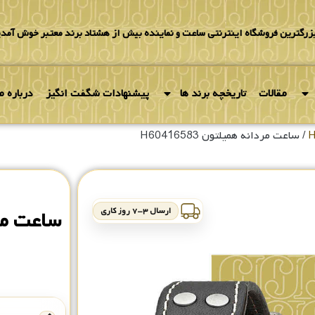
بزرگترین فروشگاه اینترنتی ساعت و نماینده بیش از هشتاد برند معتبر خوش آمدی
مقالات
تاریخچه برند ها
پیشنهادات شگفت انگیز
درباره ما
/ ساعت مردانه همیلتون H60416583
ارسال ۳-۷ روز کاری
ساعت مردان