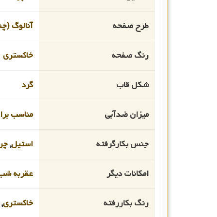
طرح صفحه
آنالوگ (چن
رنگ صفحه
خاکستری
شکل قاب
گرد
میزان ضدآبی
مناسب برای 
جنس بکارگرفته
استیل
,
چر
امکانات دیگر
عقربه شب 
رنگ بکاررفته
خاکستری
,