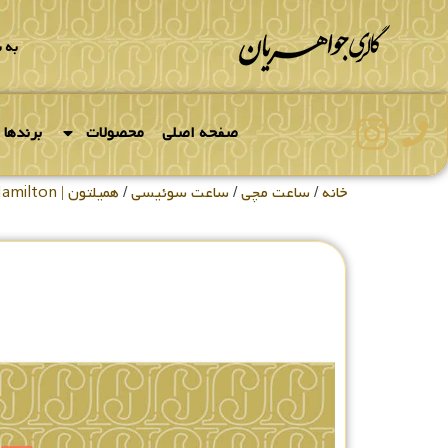
به 
صفحه اصلی
محصولات
برندها
خانه
/
ساعت مچی
/
ساعت سوئیسی
/
همیلتون | Hamilton