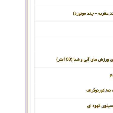
د عقربه – چند موتوره)
ورزش های آبی و شنا (100متر)
م
نما
,
کورنوگراف
سیلور
,
قهوه ای