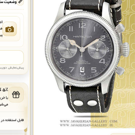
📏
وضعیت ساع
ان
فق
پی
پیش‌نمایش دوربین: قاب تقری
۵٪ کد هدیه برای خرید بعدی
با خر
می‌شو
قابل استفاده در