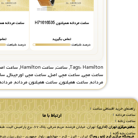
ساعت مردانه همیلتون H71616535
ساعت مردانه همیلتون 5
تماس بگیرید
تماس
درصد شباهت:
درصد شباهت:
Hamilton
Tags:
,
ساعت
,
ساعت Hamilton
,
ساعت اص
ساعت مچی
,
ساعت مچی اصل
,
ساعت مچی اورجینال
,
سا
مردانه
,
ساعت همیلتون
,
ساعت همیلتون مردانه
,
مردانه
راهنمای خرید اقساطی ساعت
ساعت مردانه
ارتباط با ما
ساعت زنانه
ساعت ست
دفتر مرکزی تهران (اداری):
تهران، خیابان فرشته، مریم شرقی، پلاک ۶۷، برج پارامیس الیت، طبقه 8 واحد 802.
ساعت بچه گانه
فروشگاه مرکزی کرج (شو روم1):
ایران – البرز – کرج – جهانشهر، بلوار جمهوری – نبش بیژن شرقی