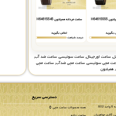
H6461555
ساعت مردانه همیلتون H64615545
ساعت مردانه همیلتون 64616731
 بگیرید
تماس بگیرید
تماس بگیر
درصد شباهت:
درصد شباهت:
ل
,
ساعت اورجینال
,
ساعت سوئیسی
,
ساعت ضد آب
,
عت مچی سوئیسی
,
ساعت مچی ضدآب
,
ساعت مچی
,
همیلتون
دسترسی سریع
همه محصولات ساعت مچی ⌚
، گالری جواهریان.
ساعت زنانه