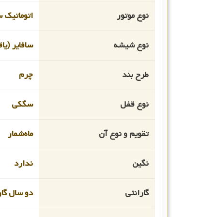
نوع موتور
اتوماتیک 
نوع شیشه
سافایر (یا
طرح بند
چرم
نوع قفل
سگکی
تقویم و نوع آن
ماه‌شمار
نگین
ندارد
گارانتی
دو سال گار