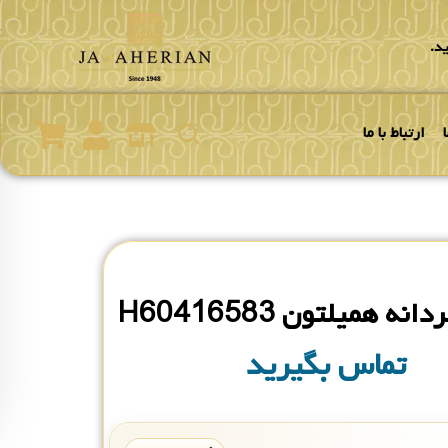
د.
ارتباط با ما
ه همیلتون H60416583
تماس بگیرید