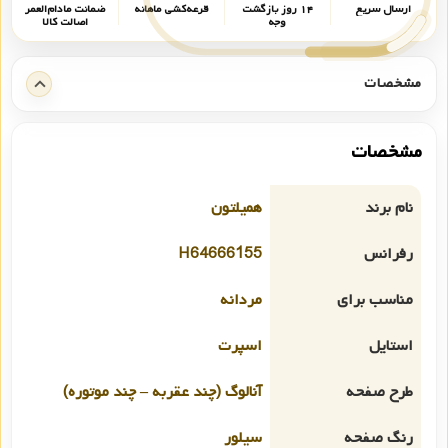
ارسال سریع
۱۴ روز بازگشت
قرعه‌کشی ماهانه
ضمانت مادام‌العمر
وجه
اصالت کالا
مشخصات
مشخصات
نام برند
همیلتون
رفرانس
H64666155
مناسب برای
مردانه
استایل
اسپرت
طرح صفحه
آنالوگ (چند عقربه – چند موتوره)
رنگ صفحه
سیلور