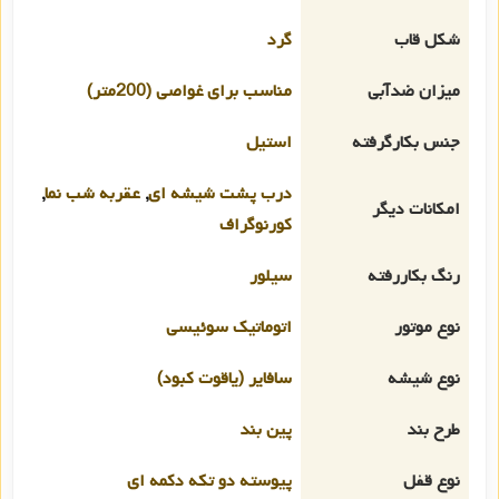
شکل قاب
گرد
میزان ضدآبی
مناسب برای غواصی (200متر)
جنس بکارگرفته
استیل
درب پشت شیشه ای
,
عقربه شب نما
,
امکانات دیگر
کورنوگراف
رنگ بکاررفته
سیلور
نوع موتور
اتوماتیک سوئیسی
نوع شیشه
سافایر (یاقوت کبود)
طرح بند
پین بند
نوع قفل
پیوسته دو تکه دکمه ای