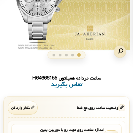
ساعت مردانه همیلتون H64666155
تماس بگیرید
📏
وضعیت ساعت روی مچ شما
📏 یکبار وارد کن
اندازه ساعت روی مچت رو با دوربین ببین