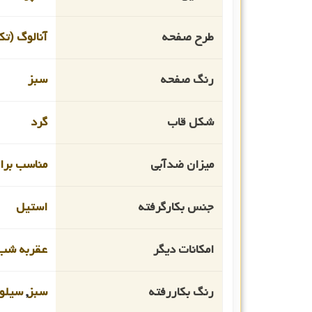
طرح صفحه
آنالوگ (تک
رنگ صفحه
سبز
شکل قاب
گرد
میزان ضدآبی
مناسب برای 
جنس بکارگرفته
استیل
امکانات دیگر
عقربه شب 
رنگ بکاررفته
سبز
,
سیلو