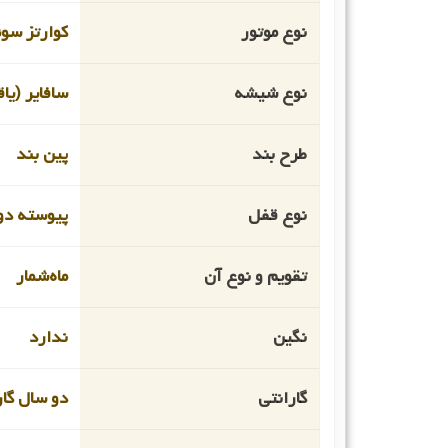
نوع موتور
کوارتز سو
نوع شیشه
سافایر (یا
طرح بند
پین بند
نوع قفل
پیوسته دو
تقویم و نوع آن
ماه‌شمار
نگین
ندارد
گارانتی
دو سال گار