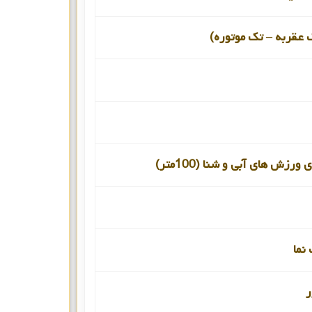
 عقربه – تک موتوره)
ورزش های آبی و شنا (100متر)
نما
ر