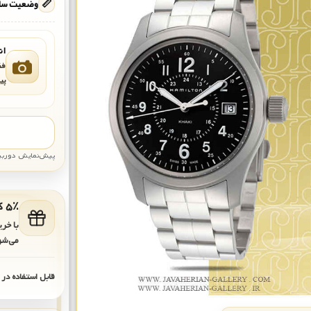
📏
وضعیت ساع
ان
فق
پی
پیش‌نمایش دوربین: قاب تقری
۵٪ کد هدیه برای خرید بعدی
با خر
می‌شو
قابل استفاده در