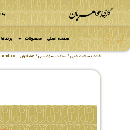
به 
صفحه اصلی
محصولات
برندها
خانه
/
ساعت مچی
/
ساعت سوئیسی
/
همیلتون | Hamilton