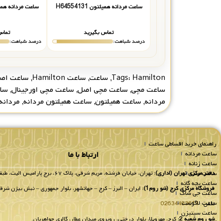
ساعت مردانه همیلتون H64554131
ساعت مردانه همیلتون 5
تماس بگیرید
تماس
درصد شباهت:
درصد شباهت:
Hamilton
Tags:
,
ساعت
,
ساعت Hamilton
,
ساعت اص
ساعت مچی
,
ساعت مچی اصل
,
ساعت مچی اورجینال
,
سا
مردانه
,
ساعت همیلتون
,
ساعت همیلتون مردانه
,
مردانه
راهنمای خرید اقساطی ساعت
ساعت مردانه
ارتباط با ما
ساعت زنانه
ساعت ست
دفتر مرکزی تهران (اداری):
تهران، خیابان فرشته، مریم شرقی، پلاک ۶۷، برج پارامیس الیت، طبقه 8 واحد 802.
ساعت بچه گانه
فروشگاه مرکزی کرج (شو روم1):
ایران – البرز – کرج – جهانشهر، بلوار جمهوری – نبش بیژن شرقی
ساعت جی شاک
ساعت لاگوست
تلفن :
02634483611
ساعت سیتیزن
شو روم شعبه 2:
کرج، مهرویلا، بلوار درختی، روبروی میدان عطار، گالری جواهریان.