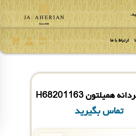
د.
ارتباط با ما
ه همیلتون H68201163
تماس بگیرید