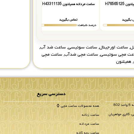
H7656512
ساعت مردانه همیلتون H43311135
ساعت مردانه همیلتون 76512155
 بگیرید
تماس بگیرید
تماس بگیر
درصد شباهت:
درصد شباهت:
ل
,
ساعت اورجینال
,
ساعت سوئیسی
,
ساعت ضد آب
,
عت مچی سوئیسی
,
ساعت مچی ضدآب
,
ساعت مچی
,
همیلتون
دسترسی سریع
همه محصولات ساعت مچی ⌚
، گالری جواهریان.
ساعت زنانه
ساعت مردانه
ساعت بچه گانه