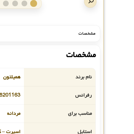
مشخصات
مشخصات
نام برند
همیلتون
رفرانس
8201163
مناسب برای
مردانه
استایل
اسپرت – ک