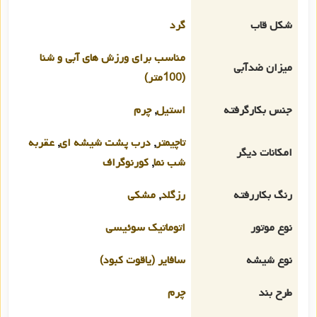
شکل قاب
گرد
مناسب برای ورزش های آبی و شنا
میزان ضدآبی
(100متر)
جنس بکارگرفته
استیل
,
چرم
تاچیمتر
,
درب پشت شیشه ای
,
عقربه
امکانات دیگر
شب نما
,
کورنوگراف
رنگ بکاررفته
رزگلد
,
مشکی
نوع موتور
اتوماتیک سوئیسی
نوع شیشه
سافایر (یاقوت کبود)
طرح بند
چرم