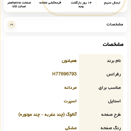
ارسال سریع
۱۴ روز بازگشت
قرعه‌کشی ماهانه
ضمانت مادام‌العمر
وجه
اصالت کالا
مشخصات
مشخصات
نام برند
همیلتون
رفرانس
H77696793
مناسب برای
مردانه
استایل
اسپرت
طرح صفحه
آنالوگ (چند عقربه – چند موتوره)
رنگ صفحه
مشکی