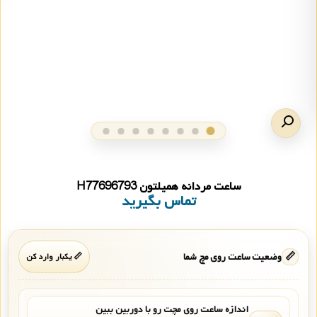
ساعت مردانه همیلتون H77696793
تماس بگیرید
📏
وضعیت ساعت روی مچ شما
📏 یکبار وارد کن
اندازه ساعت روی مچت رو با دوربین ببین