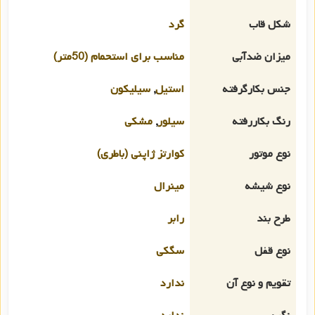
شکل قاب
گرد
میزان ضدآبی
مناسب برای استحمام (50متر)
جنس بکارگرفته
استیل
,
سیلیکون
رنگ بکاررفته
سیلور
,
مشکی
نوع موتور
کوارتز ژاپنی (باطری)
نوع شیشه
مینرال
طرح بند
رابر
نوع قفل
سگکی
تقویم و نوع آن
ندارد