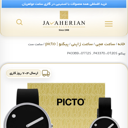
خرید اقساطی همه محصولات با اسنپ‌پی در گالری ساعت جواهریان.
خانه
ساعت مچی
ساعت ژاپنی
پیکتو | picto
/
/
/
/ ساعت ست
پیکتو P43369-0112S , P43370-0120S
ارسال ۳-۷ روز کاری