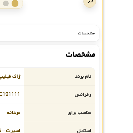
مشخصات
مشخصات
نام برند
ژاک فیلیپ
رفرانس
C191111
مناسب برای
مردانه
استایل
اسپرت – ک