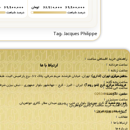
۶۹,۹۰۰,۰۰۰
۶۲,۹۱۰,۰۰۰
تومان
۶۹,۹۰۰,۰۰۰
۰
درصد شباهت:
درصد شباهت:
Tag:
Jacques Philippe
راهنمای خرید اقساطی ساعت
ساعت مردانه
ارتباط با ما
ساعت زنانه
ساعت ست
دفتر مرکزی تهران (اداری):
تهران، خیابان فرشته، مریم شرقی، پلاک ۶۷، برج پارامیس الیت، طبقه 8 واحد 802.
ساعت بچه گانه
فروشگاه مرکزی کرج (شو روم1):
ایران – البرز – کرج – جهانشهر، بلوار جمهوری – نبش بیژن شرقی
ساعت جی شاک
ساعت لاگوست
تلفن :
02634483611
ساعت سیتیزن
شو روم شعبه 2:
کرج، مهرویلا، بلوار درختی، روبروی میدان عطار، گالری جواهریان.
کارت هدیه خرید ساعت از گالری جواهریان
📌تخفیفات ویژه امروز
تلفن:
02634236218
مقالات
ارتباط با ما
درباره ما