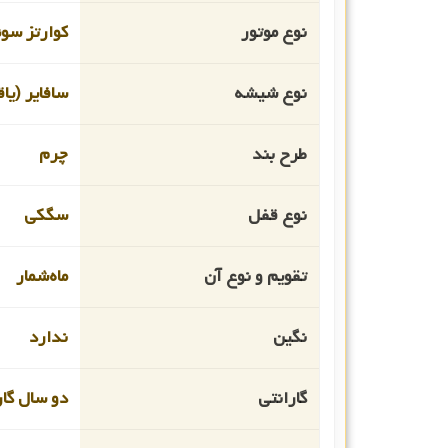
نوع موتور
کوارتز سو
نوع شیشه
سافایر (یا
طرح بند
چرم
نوع قفل
سگکی
تقویم و نوع آن
ماه‌شمار
نگین
ندارد
گارانتی
دو سال گار