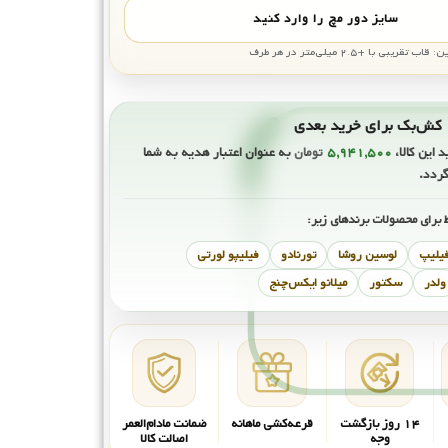
سایز دور مچ را وارد کنید
بی با +۲.۵ میلی‌متر در هر طرف
ی
د این کالا،
۵,۹۴۱,۵۰۰
تومان
به عنوان اعتبار هدیه به شما
گردد.
 برای محصولات برندهای زیر:
فیلیپ
لوسین روشا
تورنادو
فیلیپو لورتی
ولدر
سکتور
میلانو ایکس‌چنج
۱۴ روز بازگشت
قرعه‌کشی ماهانه
ضمانت مادام‌العمر
وجه
اصالت کالا