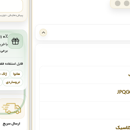
پیش‌نمایش دوربین: قاب تقری
۱۰٪ کش‌بک برای خرید بعد
با خری
برمی‌
قابل استفاده فقط
هانوا
ژاک 
تروساردی
JPQG
ارسال سریع
لاسیک