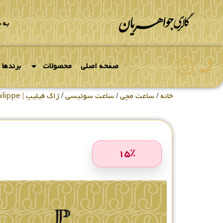
به 
صفحه اصلی
محصولات
برندها
خانه
/
ساعت مچی
/
ساعت سوئیسی
/
ژاک فیلیپ | Jacques Philippe
۱۵
٪