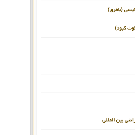
ئیسی (باطری)
قوت کبود)
انتی بین المللی