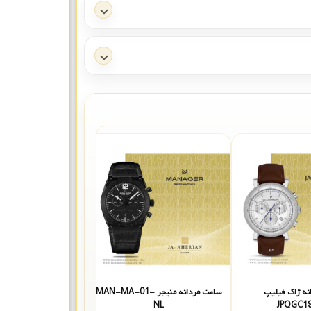
نه ژاک فیلیپ
ساعت مردانه منیجر MAN-MA-01-
ساعت
BL
NL
JPQGC1