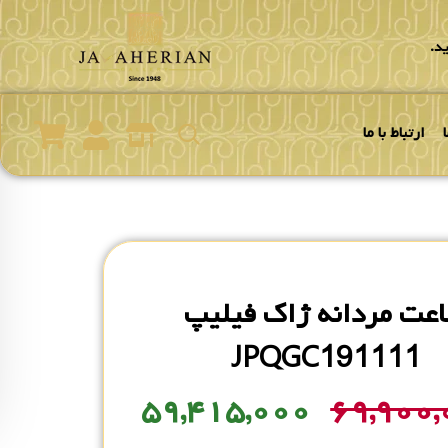
د.
ارتباط با ما
عت مردانه ژاک فیلیپ
JPQGC191111
۵۹,۴۱۵,۰۰۰
۶۹,۹۰۰