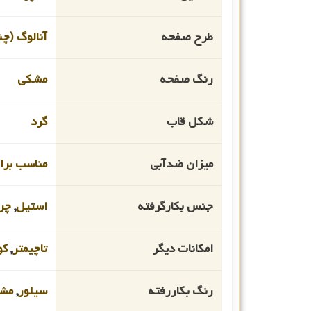
طرح صفحه
آنالوگ (چن
رنگ صفحه
مشکی
شکل قاب
گرد
میزان ضدآبی
مناسب برای ا
جنس بکارگرفته
استیل
,
چر
امکانات دیگر
تاچیمتر
,
کو
رنگ بکاررفته
سیلور
,
مش