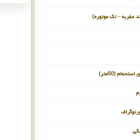
د عقربه – تک موتوره)
ستحمام (50متر)
م
رنوگراف
کی