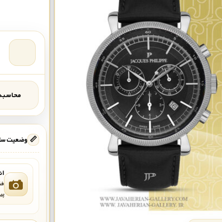
محاسبه‌
📏
وضعیت ساع
ان
فق
پی