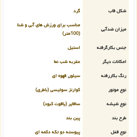
شکل قاب
گرد
مناسب برای ورزش های آبی و شنا
میزان ضدآبی
(100متر)
جنس بکارگرفته
استیل
امکانات دیگر
عقربه شب نما
رنگ بکاررفته
سیلور
,
قهوه ای
نوع موتور
کوارتز سوئیسی (باطری)
نوع شیشه
سافایر (یاقوت کبود)
طرح بند
پین بند
نوع قفل
پیوسته دو تکه دکمه ای