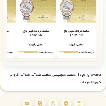
ساعت مردانه کوین واچ
ساعت مردانه کوین واچ
ساعت مر
F
C132RSN
C132TSN
تماس بگیرید
تماس بگیرید
تما
درصد شباهت:
درصد شباهت:
درصد شباهت
grovana
Tags:
,
ساعت سوئیسی
,
ساعت ضدآب
,
ضدآب
,
گروانا
,
گرووانا
,
مردانه