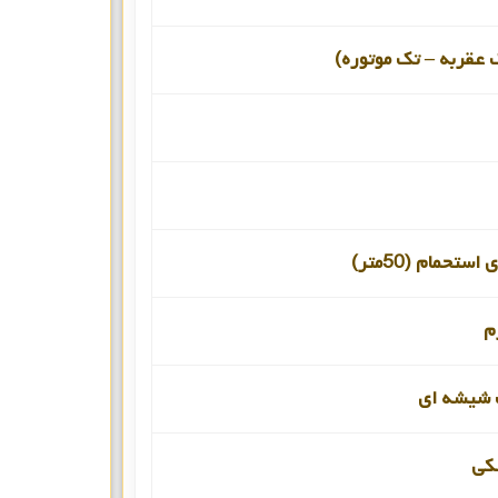
 عقربه – تک موتوره)
ستحمام (50متر)
م
شیشه ای
کی