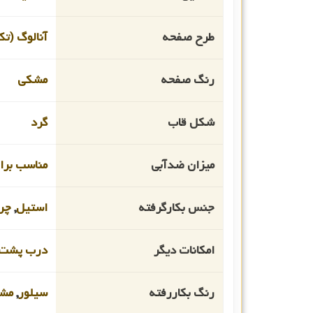
طرح صفحه
آنالوگ (تک
رنگ صفحه
مشکی
شکل قاب
گرد
میزان ضدآبی
مناسب برای ا
جنس بکارگرفته
استیل
,
چر
امکانات دیگر
درب پشت 
رنگ بکاررفته
سیلور
,
مش