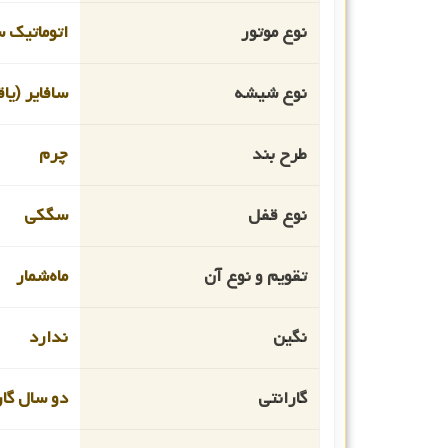
نوع موتور
اتوماتیک 
نوع شیشه
سافایر (یا
طرح بند
چرم
نوع قفل
سگکی
تقویم و نوع آن
ماه‌شمار
نگین
ندارد
گارانتی
دو سال گار