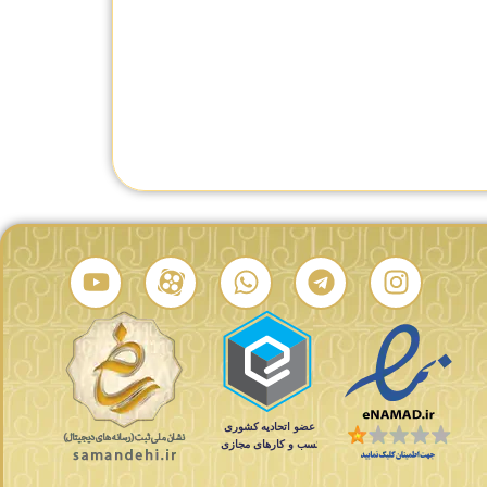
رارد
ساعت مردانه ادوکس 8008637JGID
ساعت مچی مردانه گوچی YA142310
ید
۲۲۵,۰۰۰,۰۰۰
تومان
تماس بگیرید
درصد شباهت:
درصد شباهت: