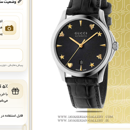
📏
وضعیت ساع
ان
فق
پی
پیش‌نمایش دوربین: قاب تقری
۵٪ کد هدیه برای خرید بعدی
با خر
می‌شو
قابل استفاده در