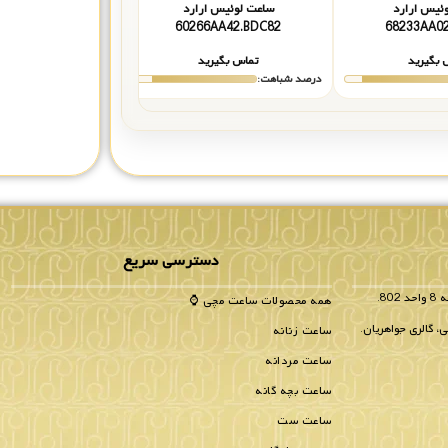
ئیس ارارد
ساعت لوئیس ارارد
ساعت لوئیس ا
66226AA22.BVA12
60266AA42.BDC82
68233
 بگیرید
تماس بگیرید
تماس بگیر
درصد شباهت:
درصد شباهت:
دسترسی سریع
همه محصولات ساعت مچی ⌚
، گالری جواهریان.
ساعت زنانه
ساعت مردانه
ساعت بچه گانه
ساعت ست