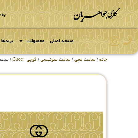
به 
صفحه اصلی
محصولات
برندها
خانه
/
ساعت مچی
/
ساعت سوئیسی
/
گوچی | Gucci
/ ساعت م