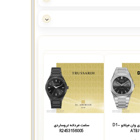
ساعت مردانه دی وان میلانو D1-
ساعت مردانه تروساردی
ساعت مردانه سیتیزن AW1524-84E
R2453156005
ATBJ