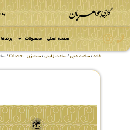
به 
صفحه اصلی
محصولات
برندها
خانه
/
ساعت مچی
/
ساعت ژاپنی
/
سیتیزن | Citizen
/ ساعت 