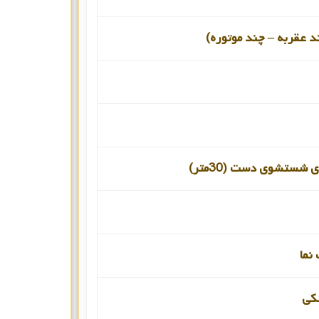
د عقربه – چند موتوره)
 شستشوی دست (30متر)
نما
کی