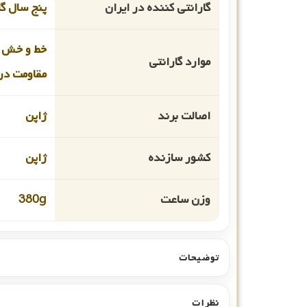
گارانتی کننده در ایران
پنج سال گا
خط و خش 
موارد گارانتی
مقاومت در 
اصالت برند
ژاپن
کشور سازنده
ژاپن
وزن ساعت
380g
توضیحات
نظرات