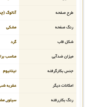
طرح صفحه
آنالوگ (چن
رنگ صفحه
مشکی
شکل قاب
گرد
میزان ضدآبی
مناسب برای
جنس بکارگرفته
تیتانیوم
امکانات دیگر
عقربه شب 
رنگ بکاررفته
سیلور
,
مش