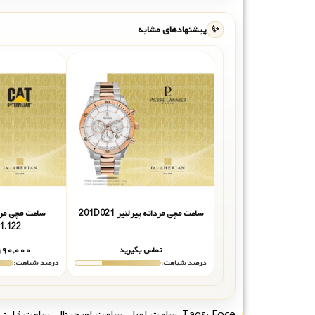
✨
پیشنهادهای مشابه
ساعت مچی مردانه پیرلنیر 201D021
ساعت مچی مردا
1.122
تماس بگیرید
۹۹۰,۰۰۰
درصد شباهت:
درصد شباهت:
Foce
Tags:
,
ساعت اصل
,
ساعت اورجینال
,
ساعت ژاپنی