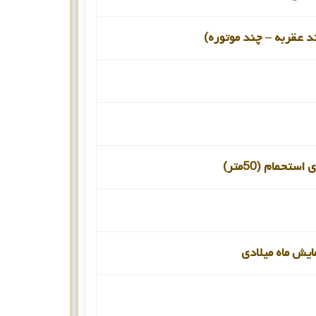
د عقربه – چند موتوره)
ستحمام (50متر)
ایش ماه میلادی