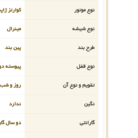
نوع موتور
کوارتز ژاپ
نوع شیشه
مینرال
طرح بند
پین بند
نوع قفل
پیوسته دو
تقویم و نوع آن
روز و شب
نگین
ندارد
گارانتی
دو سال گار