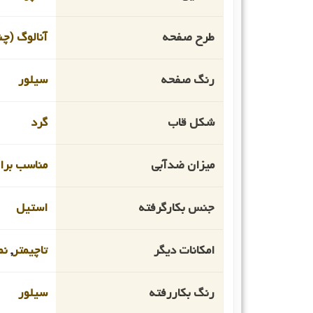
طرح صفحه
آنالوگ (چن
رنگ صفحه
سیلور
شکل قاب
گرد
میزان ضدآبی
مناسب برای ا
جنس بکارگرفته
استیل
امکانات دیگر
تاچیمتر
,
نم
رنگ بکاررفته
سیلور