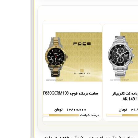
نه کت کاترپیلار
ساعت مردانه فوچه F830GCRM103
ساعت مردانه فوچه F801GRM101
AK.149.1
۲۶,
تومان
۱۳,۴۰۰,۰۰۰
تومان
۱۳,۷۰۰,۰۰۰
درصد شباهت:
درصد شباهت:
,
ساعت ضدآب
,
ساعت مچی
,
ضدآب
,
فوچه
,
مردانه