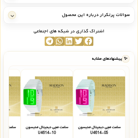
سوالات پرتکرار درباره این محصول
اشتراک گذاری در شبکه های اجتماعی
✨
پیشنهادهای مشابه
ساعت مچی دیجیتال مدیسون
ساعت مچی دیجیتال مدیسون
ساعت مچی 
27
U4614-10
U4614-05