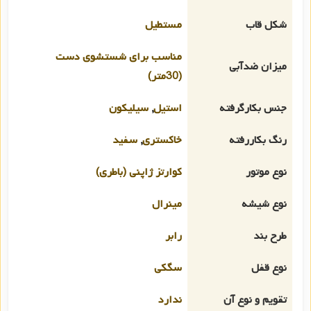
شکل قاب
مستطیل
مناسب برای شستشوی دست
میزان ضدآبی
(30متر)
جنس بکارگرفته
استیل
,
سیلیکون
رنگ بکاررفته
خاکستری
,
سفید
نوع موتور
کوارتز ژاپنی (باطری)
نوع شیشه
مینرال
طرح بند
رابر
نوع قفل
سگکی
تقویم و نوع آن
ندارد