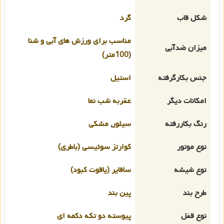
شکل قاب
گرد
مناسب برای ورزش های آبی و شنا
میزان ضدآبی
(100متر)
جنس بکارگرفته
استیل
امکانات دیگر
عقربه شب نما
رنگ بکاررفته
سیلور
,
مشکی
نوع موتور
کوارتز سوئیسی (باطری)
نوع شیشه
سافایر (یاقوت کبود)
طرح بند
پین بند
نوع قفل
پیوسته دو تکه دکمه ای