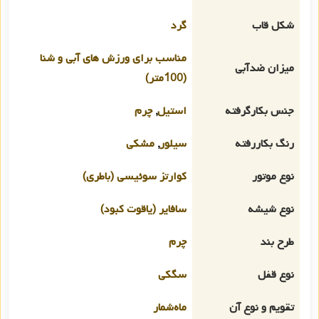
شکل قاب
گرد
مناسب برای ورزش های آبی و شنا
میزان ضدآبی
(100متر)
جنس بکارگرفته
استیل
,
چرم
رنگ بکاررفته
سیلور
,
مشکی
نوع موتور
کوارتز سوئیسی (باطری)
نوع شیشه
سافایر (یاقوت کبود)
طرح بند
چرم
نوع قفل
سگکی
تقویم و نوع آن
ماه‌شمار