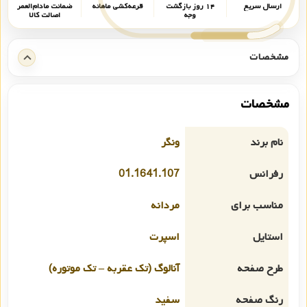
ارسال سریع
۱۴ روز بازگشت
قرعه‌کشی ماهانه
ضمانت مادام‌العمر
وجه
اصالت کالا
مشخصات
مشخصات
نام برند
ونگر
رفرانس
01.1641.107
مناسب برای
مردانه
استایل
اسپرت
طرح صفحه
آنالوگ (تک عقربه – تک موتوره)
رنگ صفحه
سفید