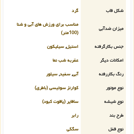
شکل قاب
گرد
مناسب برای ورزش های آبی و شنا
میزان ضدآبی
(100متر)
جنس بکارگرفته
استیل
,
سیلیکون
امکانات دیگر
عقربه شب نما
رنگ بکاررفته
آبی
,
سفید
,
سیلور
نوع موتور
کوارتز سوئیسی (باطری)
نوع شیشه
سافایر (یاقوت کبود)
طرح بند
رابر
نوع قفل
سگکی