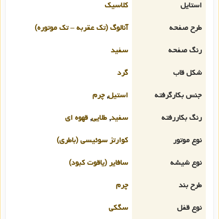
استایل
کلاسیک
طرح صفحه
آنالوگ (تک عقربه – تک موتوره)
رنگ صفحه
سفید
شکل قاب
گرد
جنس بکارگرفته
استیل
,
چرم
رنگ بکاررفته
سفید
,
طلایی
,
قهوه ای
نوع موتور
کوارتز سوئیسی (باطری)
نوع شیشه
سافایر (یاقوت کبود)
طرح بند
چرم
نوع قفل
سگکی