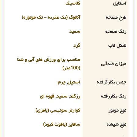
استایل
کلاسیک
طرح صفحه
آنالوگ (تک عقربه – تک موتوره)
رنگ صفحه
سفید
شکل قاب
گرد
مناسب برای ورزش های آبی و شنا
میزان ضدآبی
(100متر)
جنس بکارگرفته
استیل
,
چرم
رنگ بکاررفته
رزگلد
,
سفید
,
قهوه ای
نوع موتور
کوارتز سوئیسی (باطری)
نوع شیشه
سافایر (یاقوت کبود)