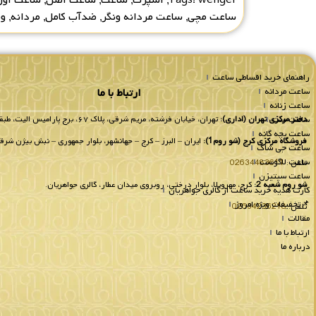
ساعت مچی
,
ساعت مردانه ونگر
,
ضدآب کامل
,
مردانه
,
ون
راهنمای خرید اقساطی ساعت
ساعت مردانه
ارتباط با ما
ساعت زنانه
ساعت ست
دفتر مرکزی تهران (اداری):
تهران، خیابان فرشته، مریم شرقی، پلاک ۶۷، برج پارامیس الیت، طبقه 8 واحد 802.
ساعت بچه گانه
فروشگاه مرکزی کرج (شو روم1):
ایران – البرز – کرج – جهانشهر، بلوار جمهوری – نبش بیژن شرقی
ساعت جی شاک
ساعت لاگوست
تلفن :
02634483611
ساعت سیتیزن
شو روم شعبه 2:
کرج، مهرویلا، بلوار درختی، روبروی میدان عطار، گالری جواهریان.
کارت هدیه خرید ساعت از گالری جواهریان
📌تخفیفات ویژه امروز
تلفن:
02634236218
مقالات
ارتباط با ما
درباره ما