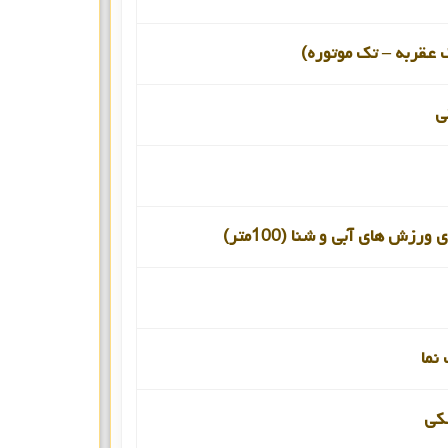
 عقربه – تک موتوره)
ی
ورزش های آبی و شنا (100متر)
نما
کی