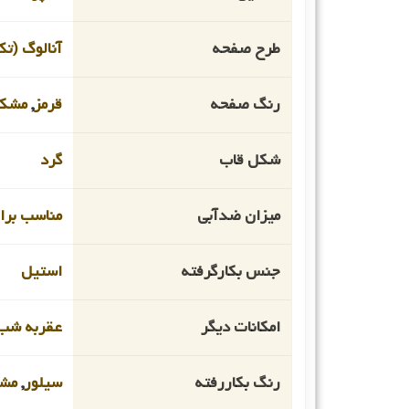
طرح صفحه
آنالوگ (تک
رنگ صفحه
قرمز
,
مشک
شکل قاب
گرد
میزان ضدآبی
مناسب برای 
جنس بکارگرفته
استیل
امکانات دیگر
عقربه شب 
رنگ بکاررفته
سیلور
,
مش