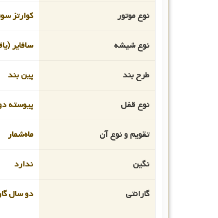
نوع موتور
کوارتز سو
نوع شیشه
سافایر (یا
طرح بند
پین بند
نوع قفل
پیوسته دو
تقویم و نوع آن
ماه‌شمار
نگین
ندارد
گارانتی
دو سال گار