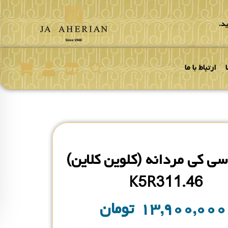
د.
ارتباط با ما
ی کی مردانه (کلوین کلاین)
K5R311.‎46
۱۳,۹۰۰,۰۰
تومان