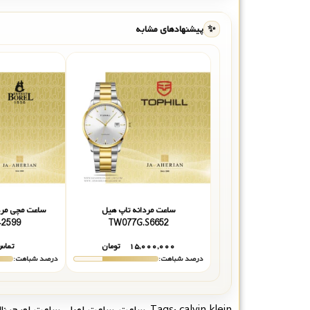
✨
پیشنهادهای مشابه
ساعت مردانه تاپ هیل
ساعت مچی مرد
-2599
TW077G.S6652
۱۵,۰۰۰,۰۰۰
تومان
تماس
درصد شباهت:
درصد شباهت:
calvin klein
Tags:
,
ساعت
,
ساعت اصل
,
ساعت اورجینا