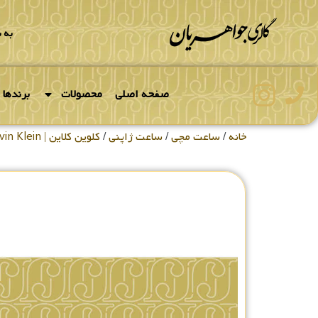
به 
صفحه اصلی
محصولات
برندها
خانه
/
ساعت مچی
/
ساعت ژاپنی
/
کلوین کلاین | Calvin Klein