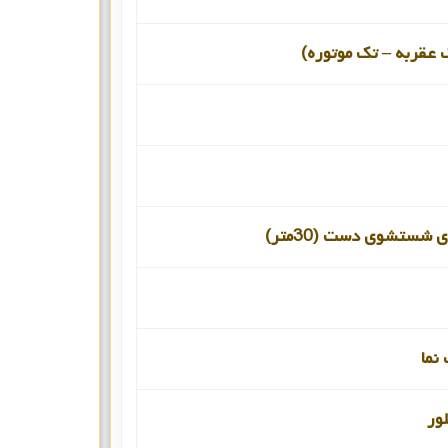
 عقربه – تک موتوره)
 شستشوی دست (30متر)
نما
ور