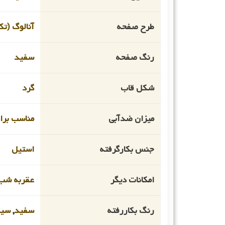
طرح صفحه
آنالوگ (تک
رنگ صفحه
سفید
شکل قاب
گرد
میزان ضدآبی
مناسب برای
جنس بکارگرفته
استیل
امکانات دیگر
عقربه شب 
رنگ بکاررفته
سفید
,
سیل