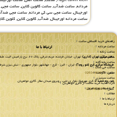
مردانه
,
ساعت ضدآب
,
ساعت کالوین کلاین
,
ساعت مچی
,
اورجینال
,
ساعت مچی سی کی مردانه
,
ساعت مچی ضدآ
ساعت مردانه اورجینال
,
ضدآب
,
کالوین کلاین
,
کلوین کلا
راهنمای خرید اقساطی ساعت
ساعت مردانه
ارتباط با ما
ساعت زنانه
ساعت ست
دفتر مرکزی تهران (اداری):
تهران، خیابان فرشته، مریم شرقی، پلاک ۶۷، برج پارامیس الیت، طبقه 8 واحد 802.
ساعت بچه گانه
فروشگاه مرکزی کرج (شو روم1):
ایران – البرز – کرج – جهانشهر، بلوار جمهوری – نبش بیژن شرقی
ساعت جی شاک
ساعت لاگوست
تلفن :
02634483611
ساعت سیتیزن
شو روم شعبه 2:
کرج، مهرویلا، بلوار درختی، روبروی میدان عطار، گالری جواهریان.
کارت هدیه خرید ساعت از گالری جواهریان
📌تخفیفات ویژه امروز
تلفن:
02634236218
مقالات
ارتباط با ما
درباره ما