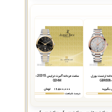
انه ارنست بورل
ساعت مردانه آلبرت ترایس 20315-
ساعت مردانه الگنگس SP8264-101
02HM
GBR608
 بگیرید
۱۶,۵۰۰,۰۰۰
تومان
۱۸,۹۴۲,۰۰۰
درصد شباهت:
درصد شباهت:
ل
,
ساعت سوئیسی
,
ساعت سی کی
,
ساعت سی کی