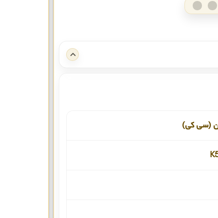
ن (سی کی)
K5