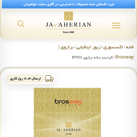
خرید اقساطی همه محصولات با اسنپ‌پی در گالری ساعت جواهریان.
خانه
اکسسوری
زیور ایتالیایی
برازوی |
/
/
/
Brosway
/ گردنبند زنانه برازوی BPV02
ارسال ۳-۷ روز کاری