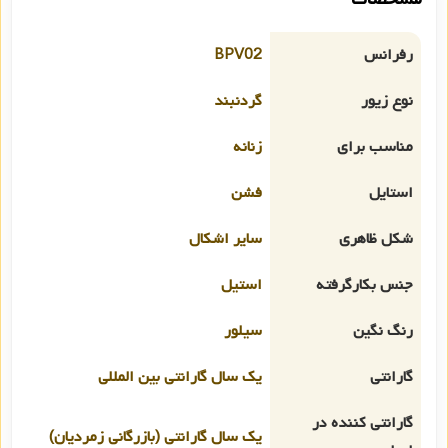
رفرانس
BPV02
نوع زیور
گردنبند
مناسب برای
زنانه
استایل
فشن
شکل ظاهری
سایر اشکال
جنس بکارگرفته
استیل
رنگ نگین
سیلور
گارانتی
یک سال گارانتی بین المللی
گارانتی کننده در
یک سال گارانتی (بازرگانی زمردیان)