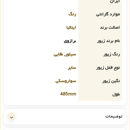
ایران
موارد گارانتی
رنگ
اصالت برند
ایتالیا
نام برند زیور
برازوی
رنگ زیور
سیلور
,
طلایی
نوع قفل زیور
سایر
نگین زیور
سواروسکی
طول
485mm
توضیحات