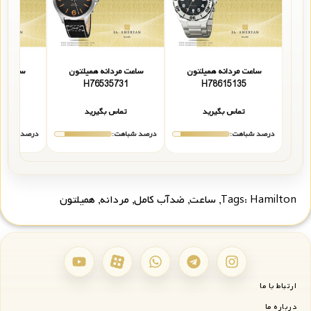
ساعت مردانه همیلتون
ساعت مردانه همیلتون
ساعت مر
535
H76535731
H78615135
تماس بگیرید
تماس بگیرید
تما
درصد شباهت:
درصد شباهت:
درصد شباهت
Hamilton
Tags:
,
ساعت
,
ضدآب کامل
,
مردانه
,
همیلتون
ارتباط با ما
درباره ما