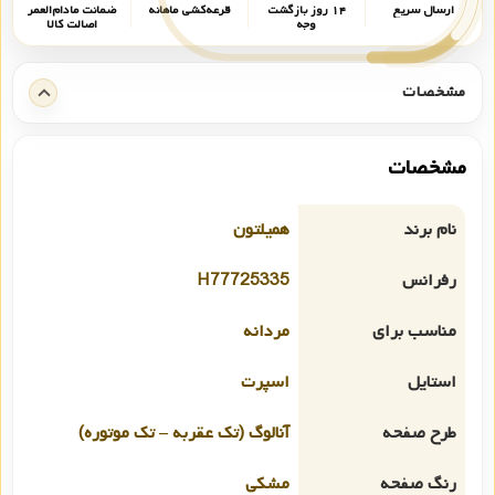
ارسال سریع
۱۴ روز بازگشت
قرعه‌کشی ماهانه
ضمانت مادام‌العمر
وجه
اصالت کالا
مشخصات
مشخصات
نام برند
همیلتون
رفرانس
H77725335
مناسب برای
مردانه
استایل
اسپرت
طرح صفحه
آنالوگ (تک عقربه – تک موتوره)
رنگ صفحه
مشکی