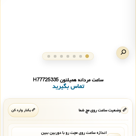
ساعت مردانه همیلتون H77725335
تماس بگیرید
📏
وضعیت ساعت روی مچ شما
📏 یکبار وارد کن
اندازه ساعت روی مچت رو با دوربین ببین