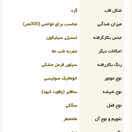
شکل قاب
گرد
میزان ضدآبی
مناسب برای غواصی (300متر)
جنس بکارگرفته
استیل
,
سیلیکون
امکانات دیگر
عقربه شب نما
رنگ بکاررفته
سیلور
,
قرمز
,
مشکی
نوع موتور
اتوماتیک سوئیسی
نوع شیشه
سافایر (یاقوت کبود)
نوع قفل
سگکی
تقویم و نوع آن
ماه‌شمار