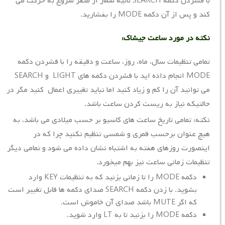
با فشردن دکمه SEARCH ثانیه شمار از صفر شروع به حرکت می
کند و پس از آن دکمه MODE را بفشارید.
نکته در مورد ساعت جیشاک:
تمامی تنظیمات سال، ماه، روز، ساعت و دقیقه را با فشردن دکمه
MODE انجام داده اید با فشردن دکمه های LIGHT و SEARCH
می توانید آن را کم و زیاد کنید اما نباید تغییری اعمال کنید مگر در
حالتیکه نیاز به ریست کردن ساعت باشد.
نکته: تمامی تاریخ ساعت های کاسیو بر حسب میلادی می باشد، به
هیچ عنوان برحسب قمری و شمسی تنظیم نکنید چرا که در
اینصورت روزهای هفته به اشتباه نشان داده می شود و تمامی دیگر
تنظیمات زمانی ساعت نیز بهم میخورد.
دکمه MODE را تا زمانی بزنید که به تنظیمات KEY وارد
بشوید. با زدن دکمه SEARCH صدای دکمه ها قابل تغییر است
که اگر MUTE باشد صدای آن خاموش است.
دکمه MODE را بزنید تا به LT وارد شوید.