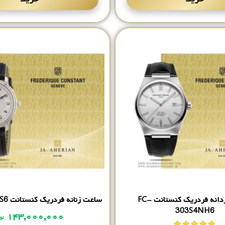
ساعت مردانه فردریک کنستانت FC-
ساعت زنانه فردریک کنستانت FC-235AS1S6
303S4NH6
۱۴۳,۰۰۰,۰۰۰
تو