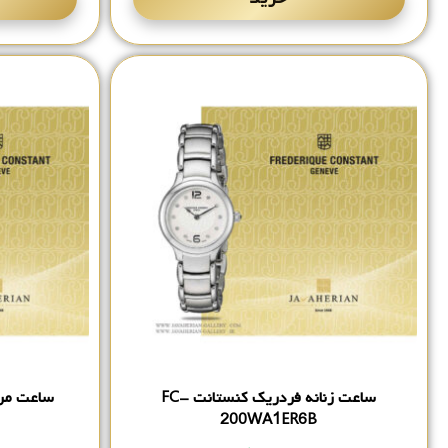
ساعت زنانه فردریک کنستانت FC-
200WA1ER6B