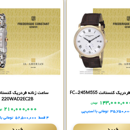
ک کنستانت FC-245M5S5
220WAD2EC2B
۱۴۳,۰۰۰,۰
تومان
۲۱۰,۰۰۰,۰۰۰
تو
۳۵,۷۵۰,۰۰
تومانی
با اسنپ‌پی
۴ قسط
۵۲,۵۰۰,۰۰۰
تومانی
با
خرید
خرید