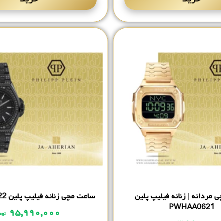
مردانه | زنانه فیلیپ پلین
ساعت مچی زنانه فیلیپ پلین PWJAA1022
PWHAA0621
۹۵,۹۹۰,۰۰۰
توم