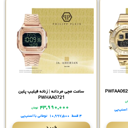
ساعت مچی مردانه | زنانه فیلیپ پلین
PWHAA0721
ان
۴۳,۹۹۰,۰۰۰
تومان
 اسنپ‌پی
۴ قسط
۱۰,۹۹۷,۵۰۰
تومانی
با اسنپ‌پی
خرید