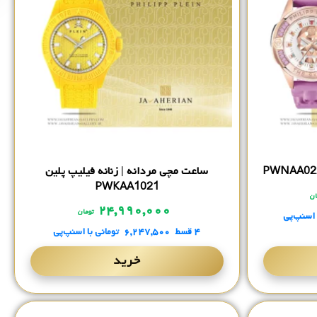
ساعت مچی مردانه | زنانه فیلیپ پلین
PWKAA1021
ان
۲۴,۹۹۰,۰۰۰
تومان
 اسنپ‌پی
۴ قسط
۶,۲۴۷,۵۰۰
تومانی
با اسنپ‌پی
خرید