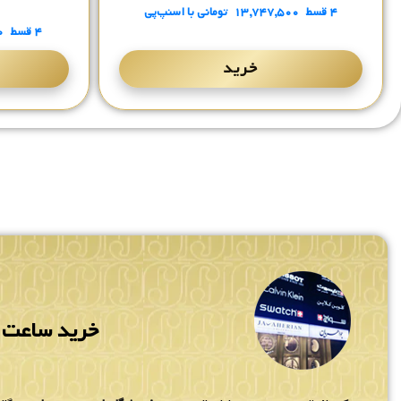
۰
۴ قسط
۱۳,۷۴۷,۵۰۰
تومانی
با اسنپ‌پی
۴ قسط
۰
خرید
خرید ساعت م