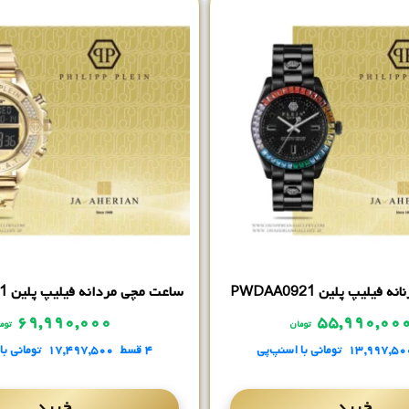
فیلیپ پلین PWDAA0921
ساعت مچی مردانه فیلیپ پلین PWFAA0621
۶۹,۹۹۰,۰۰۰
۵۵,۹۹۰,۰۰
تومان
توم
۱۳,۹۹۷,۵۰
تومانی
با اسنپ‌پی
۴ قسط
۱۷,۴۹۷,۵۰۰
تومانی
با
خرید
خرید