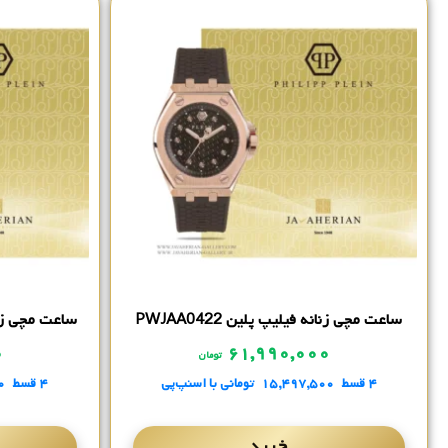
ساعت مچی زنانه فیلیپ پلین PWJAA0422
ساعت مچی زنانه 
۰
۶۱,۹۹۰,۰۰۰
تومان
۴ قسط
۱۵,۴۹۷,۵۰۰
تومانی
با اسنپ‌پی
۴ قسط
۰
خرید